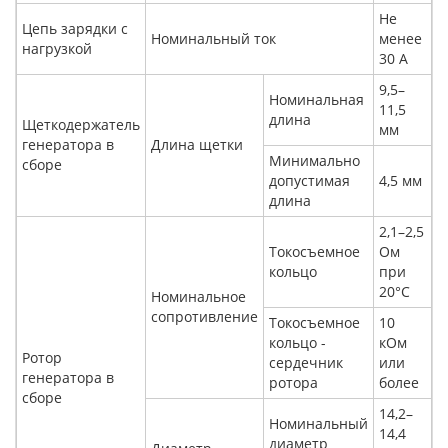
Не
Цепь зарядки с
Номинальный ток
менее
нагрузкой
30 А
9,5–
Номинальная
11,5
длина
Щеткодержатель
мм
генератора в
Длина щетки
Минимально
сборе
допустимая
4,5 мм
длина
2,1–2,5
Токосъемное
Ом
кольцо
при
20°C
Номинальное
сопротивление
Токосъемное
10
кольцо -
кОм
Ротор
сердечник
или
генератора в
ротора
более
сборе
14,2–
Номинальный
14,4
диаметр