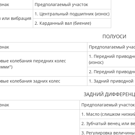
знак
Предполагаемый участок
1. Центральный подшипник (износ)
 или вибрация
2. Карданный вал (биение)
ПОЛУОСИ
знак
Предполагаемый учас
1. Передний приводно
овые колебания передних колес
(износ)
имми")
2. Передний приводно
овые колебания задних колес
1. Задний приводной 
ЗАДНИЙ ДИФФЕРЕН
знак
Предполагаемый участок
1. Масло (слишком низки
2. Зубчатый венец или в
3. Регулировка величины