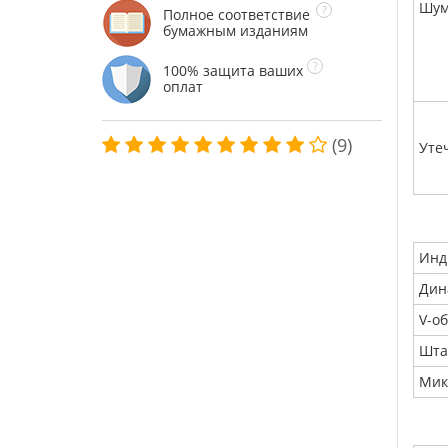
Шум
Полное соответствие
бумажным изданиям
100% защита ваших
оплат
(9)
Уте
Инд
Дин
V-о
Шта
Мик