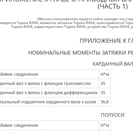
(ЧАСТЬ 1)
Обычно пользователи нашего сайта находят эту стр
аводится Toyota RAV4
,
моменты затяжки Toyota RAV4
,
неисправности Toyo
Toyota RAV4
,
характеристики Toyota RAV4
,
устройство Toyota RAV4
,
р
ПРИЛОЖЕНИЕ К Г
НОМИНАЛЬНЫЕ МОМЕНТЫ ЗАТЯЖКИ Р
КАРДАННЫЙ ВАЛ
ьбовое соединение
Н*м
данный вал x вилка с фланцем трансмиссии
35
данный вал x вилка с фланцем дифференциала
35
тральный подшипник карданного вала x кузов
36,8
ПОЛУОСИ
ьбовое соединение
Н*м