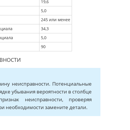
19,6
5,0
245 или менее
нциала
34,3
нциала
5,0
90
ВНОСТИ
чину неисправности. Потенциальные
дке убывания вероятности в столбце
признак неисправности, проверяя
ри необходимости замените детали.