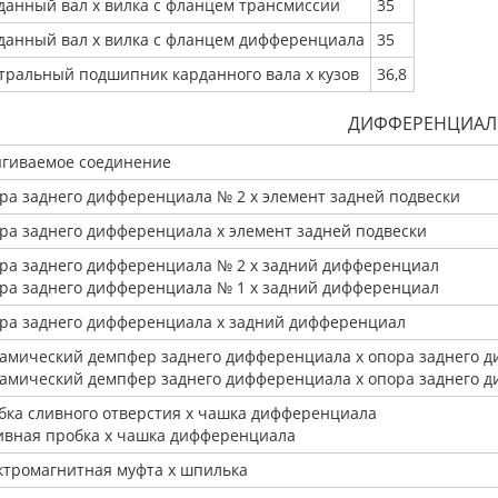
данный вал x вилка с фланцем трансмиссии
35
данный вал x вилка с фланцем дифференциала
35
тральный подшипник карданного вала x кузов
36,8
ДИФФЕРЕНЦИАЛ
ягиваемое соединение
ра заднего дифференциала № 2 x элемент задней подвески
ра заднего дифференциала x элемент задней подвески
ра заднего дифференциала № 2 x задний дифференциал
ра заднего дифференциала № 1 x задний дифференциал
ра заднего дифференциала x задний дифференциал
амический демпфер заднего дифференциала x опора заднего 
амический демпфер заднего дифференциала x опора заднего 
бка сливного отверстия x чашка дифференциала
ивная пробка x чашка дифференциала
ктромагнитная муфта x шпилька