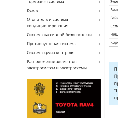
Тормозная система
Эле
Вил
Кузов
Гай
Отопитель и система
кондиционирования
Сеп
Чаш
Система пассивной безопасности
Кор
Противоугонная система
Система круиз-контроля
Расположение элементов
электросистем и электросхемы
П
П
п
"
п