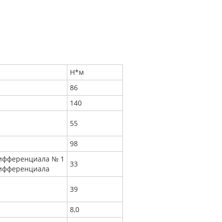
Н*м
86
140
55
98
дифференциала № 1
33
дифференциала
39
8,0