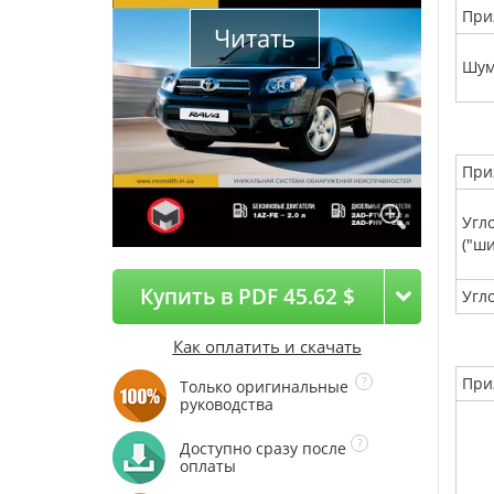
При
Читать
Шум
При
Угл
("ш
Купить в PDF 45.62 $
Угл
Как оплатить и скачать
При
Только оригинальные
руководства
Доступно сразу после
оплаты