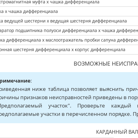
ктромагнитная муфта x чашка дифференциала
ка x чашка дифференциала
ка ведущей шестерни x ведущая шестерня дифференциала
аратор подшипника полуоси дифференциала x чашка диффере
ка дифференциала x маслоотражатель пробки сапуна диффере
онная шестерня дифференциала x корпус дифференциала
ВОЗМОЖНЫЕ НЕИСПРА
римечание
:
риведенная ниже таблица позволяет выяснить при
ричины признаков неисправностей приведены в поря
Предполагаемый участок". Проверьте каждый 
редполагаемые участки в перечисленном порядке. П
КАРДАННЫЙ ВАЛ