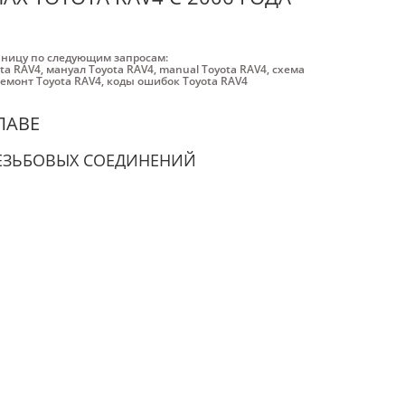
аницу по следующим запросам:
ta RAV4
,
мануал Toyota RAV4
,
manual Toyota RAV4
,
схема
емонт Toyota RAV4
,
коды ошибок Toyota RAV4
ЛАВЕ
ЕЗЬБОВЫХ СОЕДИНЕНИЙ