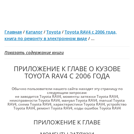
Главная
/
Каталог
/
Toyota
/
Toyota RAV4 с 2006 года,
книга по ремонту в электронном виде
/
...
Показать содержание книги
ПРИЛОЖЕНИЕ К ГЛАВЕ О КУЗОВЕ
TOYOTA RAV4 С 2006 ГОДА
Обычно пользователи нашего сайта находят эту страницу по
следующим запросам:
не заводится Toyota RAV4
,
моменты затяжки Toyota RAV4
,
неисправности Toyota RAV4
,
мануал Toyota RAV4
,
manual Toyota
RAV4
,
схема Toyota RAV4
,
характеристики Toyota RAV4
,
устройство
Toyota RAV4
,
ремонт Toyota RAV4
,
коды ошибок Toyota RAV4
ПРИЛОЖЕНИЕ К ГЛАВЕ