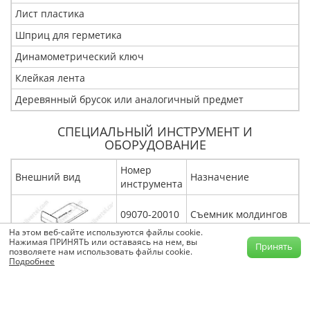
Лист пластика
Шприц для герметика
Динамометрический ключ
Клейкая лента
Деревянный брусок или аналогичный предмет
СПЕЦИАЛЬНЫЙ ИНСТРУМЕНТ И
ОБОРУДОВАНИЕ
Номер
Внешний вид
Назначение
инструмента
09070-20010
Съемник молдингов
На этом веб-сайте используются файлы cookie.
Нажимая ПРИНЯТЬ или оставаясь на нем, вы
Электрический
Принять
позволяете нам использовать файлы cookie.
09082-00040
диагностический
Подробнее
прибор TOYOTA
Комплект проводов
(09083-
для