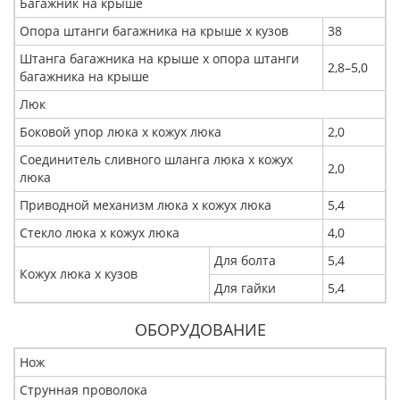
Багажник на крыше
Опора штанги багажника на крыше x кузов
38
Штанга багажника на крыше x опора штанги
2,8–5,0
багажника на крыше
Люк
Боковой упор люка x кожух люка
2,0
Соединитель сливного шланга люка x кожух
2,0
люка
Приводной механизм люка x кожух люка
5,4
Стекло люка x кожух люка
4,0
Для болта
5,4
Кожух люка х кузов
Для гайки
5,4
ОБОРУДОВАНИЕ
Нож
Струнная проволока