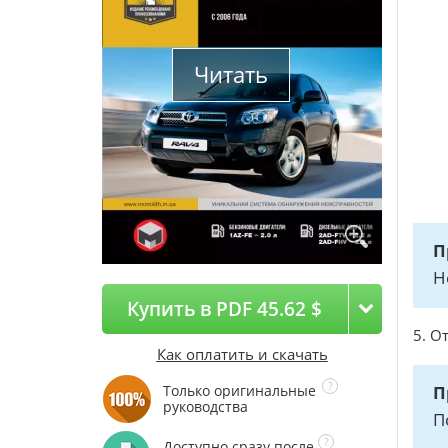
Читать
П
Н
Купить в PDF 45.62 $
5. О
Как оплатить и скачать
Только оригинальные
П
руководства
П
Доступно сразу после