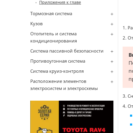
Приложения к главе
Тормозная система
Кузов
1. Р
Отопитель и система
2. О
кондиционирования
Система пассивной безопасности
В
Противоугонная система
П
п
Система круиз-контроля
п
Расположение элементов
электросистем и электросхемы
3. С
4. О