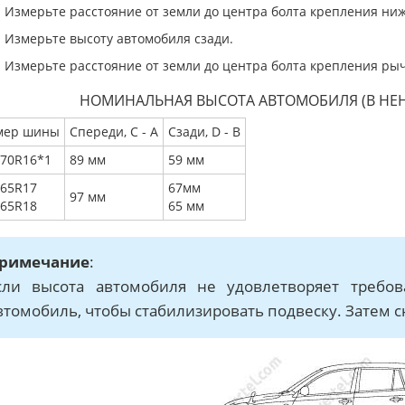
Измерьте расстояние от земли до центра болта крепления ни
Измерьте высоту автомобиля сзади.
Измерьте расстояние от земли до центра болта крепления рыч
НОМИНАЛЬНАЯ ВЫСОТА АВТОМОБИЛЯ (В НЕ
мер шины
Спереди, C - A
Сзади, D - B
/70R16*1
89 мм
59 мм
/65R17
67мм
97 мм
/65R18
65 мм
римечание
:
сли высота автомобиля не удовлетворяет требов
втомобиль, чтобы стабилизировать подвеску. Затем 