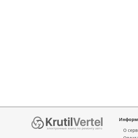
Информ
электронные книги по ремонту авто
О серв
Оплата