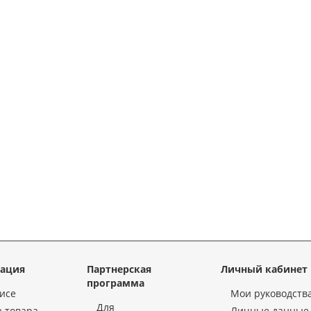
ация
Партнерская
Личный кабинет
программа
исе
Мои руководств
Для
 товара
Личные данные