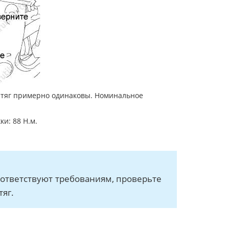
х тяг примерно одинаковы. Номинальное
и: 88 Н.м.
оответствуют требованиям, проверьте
яг.