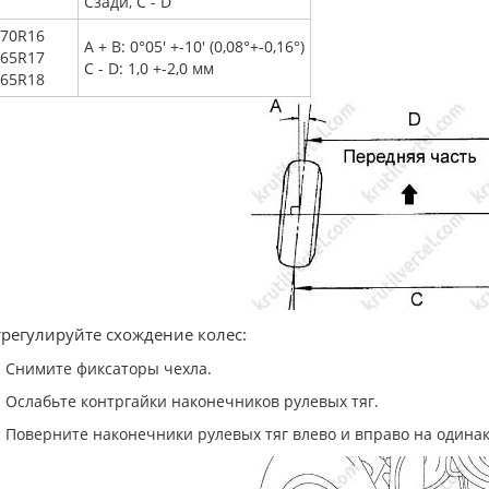
Сзади, C - D
/70R16
A + B: 0°05' +-10' (0,08°+-0,16°)
/65R17
C - D: 1,0 +-2,0 мм
/65R18
трегулируйте схождение колес:
Снимите фиксаторы чехла.
Ослабьте контргайки наконечников рулевых тяг.
Поверните наконечники рулевых тяг влево и вправо на одинак