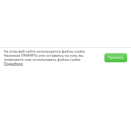
На этом веб-сайте используются файлы cookie.
Нажимая ПРИНЯТЬ или оставаясь на нем, вы
Принять
позволяете нам использовать файлы cookie.
Подробнее