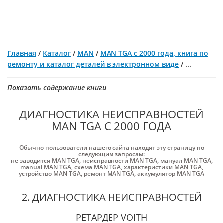
Главная
/
Каталог
/
MAN
/
MAN TGA с 2000 года, книга по
ремонту и каталог деталей в электронном виде
/
...
Показать содержание книги
ДИАГНОСТИКА НЕИСПРАВНОСТЕЙ
MAN TGA С 2000 ГОДА
Обычно пользователи нашего сайта находят эту страницу по
следующим запросам:
не заводится MAN TGA
,
неисправности MAN TGA
,
мануал MAN TGA
,
manual MAN TGA
,
схема MAN TGA
,
характеристики MAN TGA
,
устройство MAN TGA
,
ремонт MAN TGA
,
аккумулятор MAN TGA
2. ДИАГНОСТИКА НЕИСПРАВНОСТЕЙ
РЕТАРДЕР VOITH