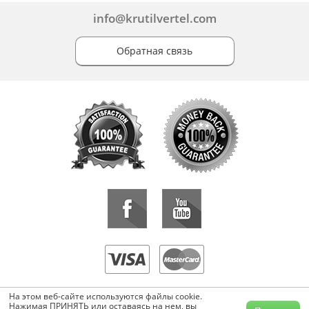
info@krutilvertel.com
Обратная связь
«KrutilVertel» © 2015-2026 Все права защищены.
На этом веб-сайте используются файлы cookie.
Копирование, перепечатка, либо использование материалов данной
Нажимая ПРИНЯТЬ или оставаясь на нем, вы