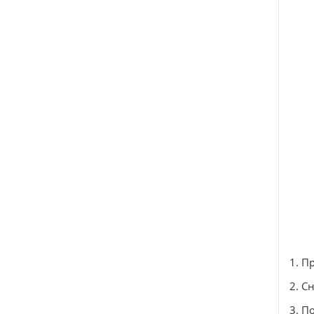
1. П
2. С
3. П