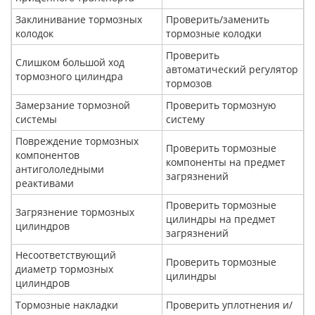
Заклинивание тормозных
Проверить/заменить
колодок
тормозные колодки
Проверить
Слишком большой ход
автоматический регулятор
тормозного цилиндра
тормозов
Замерзание тормозной
Проверить тормозную
системы
систему
Повреждение тормозных
Проверить тормозные
компонентов
компоненты на предмет
антигололедными
загрязнений
реактивами
Проверить тормозные
Загрязнение тормозных
цилиндры на предмет
цилиндров
загрязнений
Несоответствующий
Проверить тормозные
диаметр тормозных
цилиндры
цилиндров
Тормозные накладки
Проверить уплотнения и/