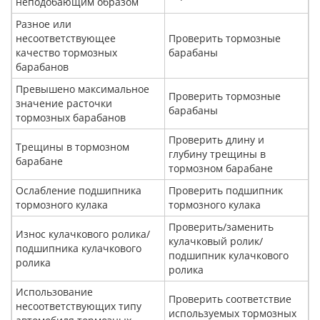
неподобающим образом
Разное или
несоответствующее
Проверить тормозные
качество тормозных
барабаны
барабанов
Превышено максимальное
Проверить тормозные
значение расточки
барабаны
тормозных барабанов
Проверить длину и
Трещины в тормозном
глубину трещины в
барабане
тормозном барабане
Ослабление подшипника
Проверить подшипник
тормозного кулака
тормозного кулака
Проверить/заменить
Износ кулачкового ролика/
кулачковый ролик/
подшипника кулачкового
подшипник кулачкового
ролика
ролика
Использование
Проверить соответствие
несоответствующих типу
используемых тормозных