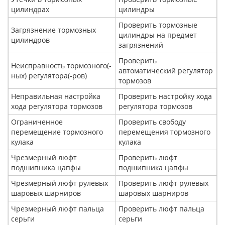
цилиндрах
цилиндры
Проверить тормозные
Загрязнение тормозных
цилиндры на предмет
цилиндров
загрязнений
Проверить
Неисправность тормозного(-
автоматический регулятор
ных) регулятора(-ров)
тормозов
Неправильная настройка
Проверить настройку хода
хода регулятора тормозов
регулятора тормозов
Ограниченное
Проверить свободу
перемещение тормозного
перемещения тормозного
кулака
кулака
Чрезмерный люфт
Проверить люфт
подшипника цапфы
подшипника цапфы
Чрезмерный люфт рулевых
Проверить люфт рулевых
шаровых шарниров
шаровых шарниров
Чрезмерный люфт пальца
Проверить люфт пальца
серьги
серьги