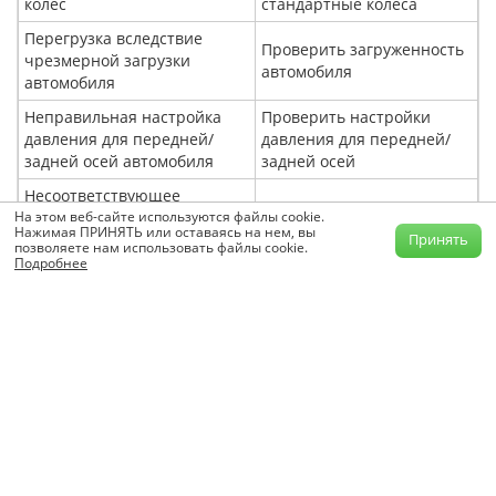
колес
стандартные колеса
Перегрузка вследствие
Проверить загруженность
чрезмерной загрузки
автомобиля
автомобиля
Неправильная настройка
Проверить настройки
давления для передней/
давления для передней/
задней осей автомобиля
задней осей
Несоответствующее
Проверить тормозные
На этом веб-сайте используются файлы cookie.
качество тормозных
накладки
Нажимая ПРИНЯТЬ или оставаясь на нем, вы
Принять
накладок
позволяете нам использовать файлы cookie.
Подробнее
Проверить состояние
Ослабление тормозных
тормозных накладок/
накладок на колодках
заклепок
Ослабление тормозных
Проверить крепление
колодок
тормозных колодок
Тормозные барабаны не
Проверить тормозные
расточены или расточены
барабаны
неподобающим образом
Разное или