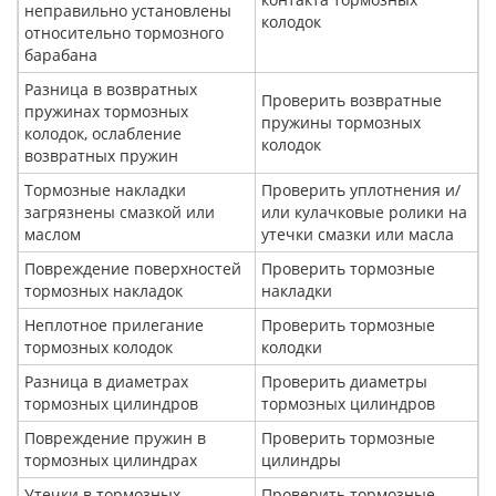
неправильно установлены
колодок
относительно тормозного
барабана
Разница в возвратных
Проверить возвратные
пружинах тормозных
пружины тормозных
колодок, ослабление
колодок
возвратных пружин
Тормозные накладки
Проверить уплотнения и/
загрязнены смазкой или
или кулачковые ролики на
маслом
утечки смазки или масла
Повреждение поверхностей
Проверить тормозные
тормозных накладок
накладки
Неплотное прилегание
Проверить тормозные
тормозных колодок
колодки
Разница в диаметрах
Проверить диаметры
тормозных цилиндров
тормозных цилиндров
Повреждение пружин в
Проверить тормозные
тормозных цилиндрах
цилиндры
Утечки в тормозных
Проверить тормозные