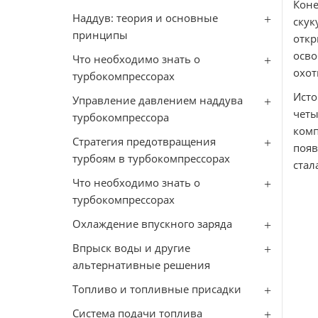
Коне
Наддув: теория и основные
скук
принципы
откр
осво
Что необходимо знать о
охот
турбокомпрессорах
Исто
Управление давлением наддува
четы
турбокомпрессора
комп
Стратегия предотвращения
появ
турбоям в турбокомпрессорах
стал
Что необходимо знать о
турбокомпрессорах
Охлаждение впускного заряда
Впрыск воды и другие
альтернативные решения
Топливо и топливные присадки
Система подачи топлива