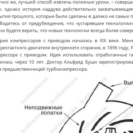
чно же, лучший способ извлечь полезные уроки, – соверши
у, однако история наддува действительно захватывающая
ытия прошлого, которые были сделаны в далеко не самых пр
бодитесь от предубеждения, что «устаревшие технологии»
но будете верить, что новые технологии всегда более сове
рия компрессоров с приводом началась в XIX веке. Мене
рехтактного двигателя внутреннего сгорания, в 1896 году,
рессора с приводом. Идея использовать отработанные г
илась через 10 лет. Доктор Альфред Буши зарегистрирова
а предшественницей турбокомпрессора.