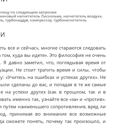
аницу по следующим запросам:
нековый нагнетатель Лисхольма
,
нагнетатель воздуха
,
ль
,
турбонаддув
,
компрессор
,
турбонагнетатель
ИИ
ть все и сейчас», многие стараются следовать
а том, куда вы идете». Это философия не очень
 Я давно заметил, что, поглядывая время от
уации. Не стоит тратить время и силы, чтобы
: «Учитесь на ошибках и успехах других». Не
ыли сделаны до вас, и попадая в те же самые
 на успехи других (как в прошлом, так и в
ать именно так, узнайте все «за» и «против».
ли путем наименьшего сопротивления, вряд ли
 ход, принимая во внимание все возможные
гда сможете понять, почему так произошло, и