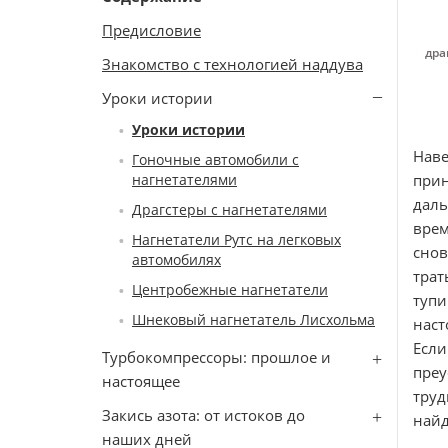
Предисловие
дра
Знакомство с технологией наддува
Уроки истории
Уроки истории
Наве
Гоночные автомобили с
нагнетателями
прин
даль
Драгстеры с нагнетателями
врем
Нагнетатели Рутс на легковых
снов
автомобилях
трат
Центробежные нагнетатели
тупи
Шнековый нагнетатель Лисхольма
наст
Если
Турбокомпрессоры: прошлое и
преу
настоящее
труд
Закись азота: от истоков до
найд
наших дней