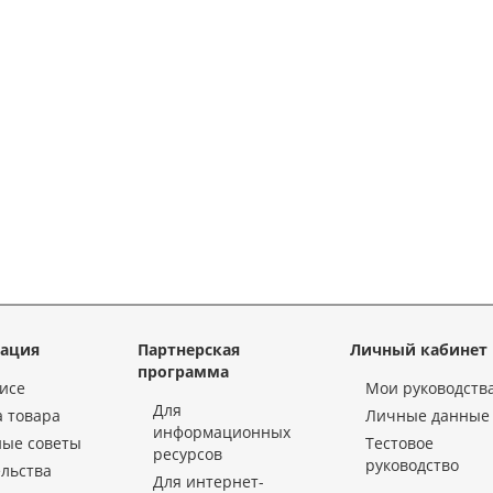
ация
Партнерская
Личный кабинет
программа
исе
Мои руководств
Для
 товара
Личные данные
информационных
ные советы
Тестовое
ресурсов
руководство
льства
Для интернет-