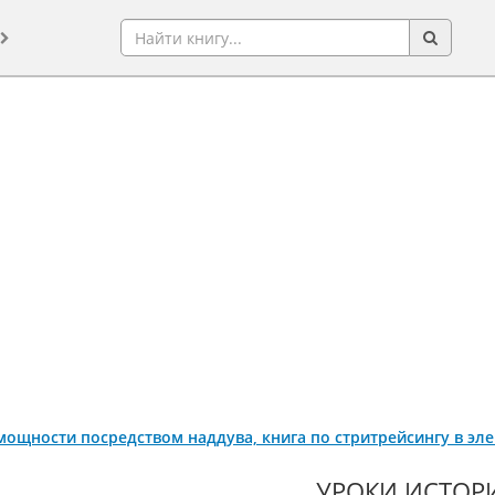
мощности посредством наддува, книга по стритрейсингу в эл
УРОКИ ИСТОР