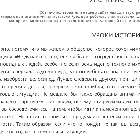
Обычно пользователи нашего сайта находят эту стр
гстеры с нагнетателями
,
нагнетатели Рутс
,
центробежные нагнетатели
,
ш
моторчик нагнетателя
,
нагнетатель отопителя
,
масляный нагнетате
УРОКИ ИСТОР
рно, потому, что мы живем в обществе, которое хочет «име
ципу: «Не думайте о том, где вы были, – сосредоточьтесь н
новидных людей, особенно если речь идет о технологиях.
ени в зеркала заднего вида, можно избежать опасной сит
а изобрести велосипед. Лучше следовать другому принципу
ьте время и деньги, совершая те же ошибки, которые уже б
ковые ситуации. Не мешало бы также обращать внимание
оящем). Спросите у этих людей, почему они решили действов
 вы сосредоточитесь на том, чтобы идти к намеченной це
спеете. Не стоит торопиться, продумайте каждый свой
ности. Таким образом, если что-то пойдет не так, вы все
ете выход из сложившейся ситуации.