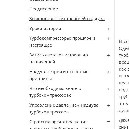
Предисловие
Знакомство с технологией наддува
Уроки истории
Турбокомпрессоры: прошлое и
В сл
настоящее
Одн
Закись азота: от истоков до
турб
наших дней
вращ
как 
Наддув: теория и основные
и м
принципы
вращ
Что необходимо знать о
подъ
турбокомпрессорах
труб
это
Управление давлением наддува
диап
турбокомпрессора
Даже
Стратегия предотвращения
сниз
турбоям в турбокомпрессорах