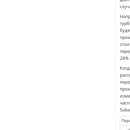
случ
Нап
турб
буде
пром
стои
пере
28% 
Ког
расп
пере
пром
изме
част
Suba
Пер