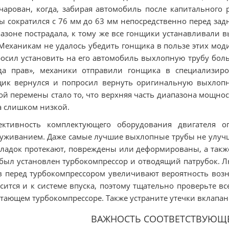
чарован, когда, забирая автомобиль после капитального
ы сократился с 76 мм до 63 мм непосредственно перед за
азоне пострадала, к тому же все гонщики устанавливали 
Механикам не удалось убедить гонщика в пользе этих мод
осил установить на его автомобиль выхлопную трубу боль
гда прав», механики отправили гонщика в специализир
щик вернулся и попросил вернуть оригинальную выхлоп
ой перемены стало то, что верхняя часть диапазона мощнос
 слишком низкой.
ективность комплектующего оборудования двигателя оп
уживанием. Даже самые лучшие выхлопные трубы не улучш
ладок протекают, повреждены или деформированы, а также
был установлен турбокомпрессор и отводящий патрубок. Л
в перед турбокомпрессором увеличивают вероятность возн
сится и к системе впуска, поэтому тщательно проверьте 
тающем турбокомпрессоре. Также устраните утечки вклапан
ВАЖНОСТЬ СООТВЕТСТВУЮЩ