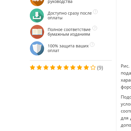
руководства
Доступно сразу после
оплаты
Полное соответствие
бумажным изданиям
100% защита ваших
оплат
Рис.
(9)
под
хар
форс
Подо
усло
соот
для 
допо