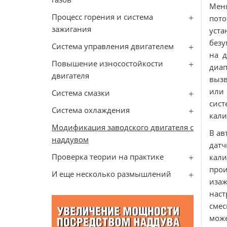
Меня
Процесс горения и система
пото
зажигания
уста
безу
Система управления двигателем
на д
Повышение износостойкости
диап
двигателя
вызв
или 
Система смазки
сист
Система охлаждения
кали
Модификация заводского двигателя с
В ав
наддувом
датч
Проверка теории на практике
кал
про
И еще несколько размышлений
изаж
наст
смес
мож