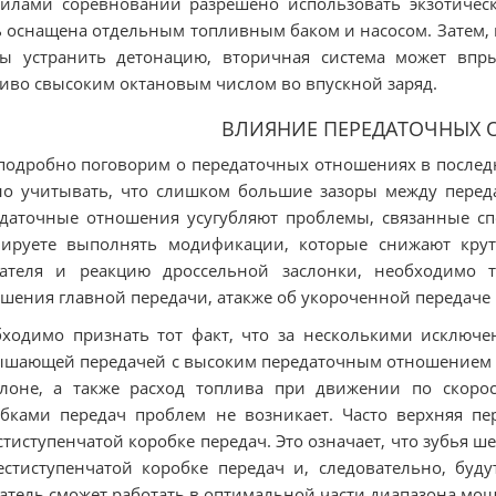
илами соревнований разрешено использовать экзотичес
 оснащена отдельным топливным баком и насосом. Затем, 
ы устранить детонацию, вторичная система может впры
иво свысоким октановым числом во впускной заряд.
ВЛИЯНИЕ ПЕРЕДАТОЧНЫХ
одробно поговорим о передаточных отношениях в последне
но учитывать, что слишком большие зазоры между пере
даточные отношения усугубляют проблемы, связанные сп
нируете выполнять модификации, которые снижают кру
гателя и реакцию дроссельной заслонки, необходимо 
шения главной передачи, атакже об укороченной передаче 
ходимо признать тот факт, что за несколькими исключ
шающей передачей с высоким передаточным отношением то
алоне, а также расход топлива при движении по скоро
бками передач проблем не возникает. Часто верхняя пе
тиступенчатой коробке передач. Это означает, что зубья ш
стиступенчатой коробке передач и, следовательно, буду
атель сможет работать в оптимальной части диапазона мо