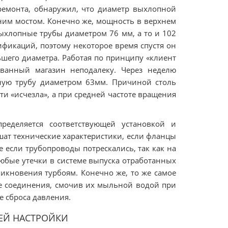
 ремонта, обнаружил, что диаметр выхлопной
дним мостом. Конечно же, мощность в верхнем
выхлопные трубы диаметром 76 мм, а то и 102
ификаций, поэтому некоторое время спустя он
шего диаметра. Работая по принципу «клиент
ованный магазин неподалеку. Через неделю
ную трубу диаметром 63мм. Причиной столь
ти «исчезла», а при средней частоте вращения
ределяется соответствующей установкой и
ат технические характеристики, если фланцы
 если трубопроводы потрескались, так как на
юбые утечки в системе выпуска отработанных
икновения турбоям. Конечно же, то же самое
все соединения, смочив их мыльной водой при
е сброса давления.
ЕЙ НАСТРОЙКИ