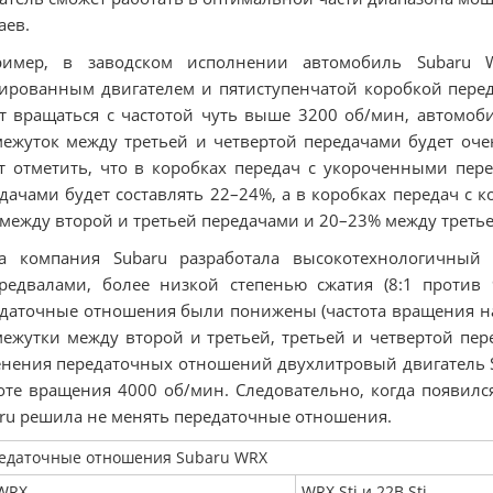
аев.
ример, в заводском исполнении автомобиль Subaru 
ированным двигателем и пятиступенчатой коробкой перед
т вращаться с частотой чуть выше 3200 об/мин, автомоби
ежуток между третьей и четвертой передачами будет оч
т отметить, что в коробках передач с укороченными п
дачами будет составлять 22–24%, а в коробках передач с
между второй и третьей передачами и 20–23% между третье
да компания Subaru разработала высокотехнологичный
редвалами, более низкой степенью сжатия (8:1 против 
даточные отношения были понижены (частота вращения на 
ежутки между второй и третьей, третьей и четвертой пер
нения передаточных отношений двухлитровый двигатель S
оте вращения 4000 об/мин. Следовательно, когда появился
ru решила не менять передаточные отношения.
едаточные отношения Subaru WRX
WRX
WRX Sti и 22B Sti