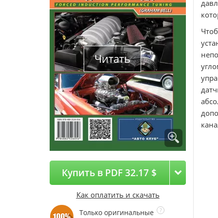
дав
кото
Что
уста
непо
Читать
угло
упра
дат
абсо
доп
кана
Купить в PDF 32.17 $
Как оплатить и скачать
Только оригинальные