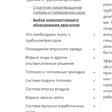
разо
Стратегия предотвращения
труб
турбоям в турбокомпрессорах
диап
Выбор комплектующего
мм. 
оборудования двигателя
попр
Что необходимо знать о
все
турбокомпрессорах
гон
резк
Охлаждение впускного заряда
была
Впрыск воды и другие
Эфф
альтернативные решения
обсл
Топливо и топливные присадки
прок
них 
Система подачи топлива
газо
Система впуска воздуха
отно
рабо
Впрыск закиси азота
Система выпуска отработанных
газов