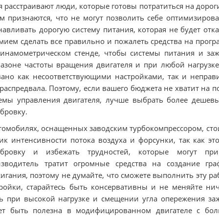
 расстраивают люди, которые готовы потратиться на доро
м признаются, что не могут позволить себе оптимизирова
навливать дорогую систему питания, которая не будет от
мием сделать все правильно и пожалеть средства на прог
инамометрическом стенде, чтобы системы питания и за
азоне частоты вращения двигателя и при любой нагрузке
ано как несоответствующими настройками, так и непра
распредвала. Поэтому, если вашего бюджета не хватит на п
емы управления двигателя, лучше выбрать более дешев
бровку.
томобилях, оснащенных заводским турбокомпрессором, сто
ик интенсивности потока воздуха и форсунки, так как эт
ибровку и избежать трудностей, которые могут при
изводитель тратит огромные средства на создание гра
игания, поэтому не думайте, что сможете выполнить эту ра
ройки, старайтесь быть консервативны и не меняйте нич
ь при высокой нагрузке и смещении угла опережения заж
ет быть полезна в модифицированном двигателе с бол