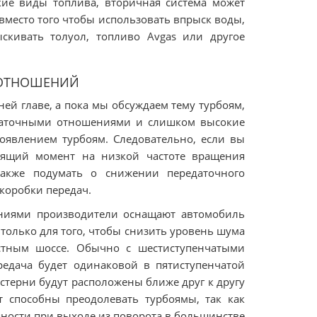
кие виды топлива, вторичная система может
вместо того чтобы использовать впрыск воды,
скивать толуол, топливо Avgas или другое
 ОТНОШЕНИЙ
й главе, а пока мы обсуждаем тему турбоям,
даточными отношениями и слишком высокие
оявлением турбоям. Следовательно, если вы
тящий момент на низкой частоте вращения
также подумать о снижении передаточного
коробки передач.
ениями производители оснащают автомобиль
лько для того, чтобы снизить уровень шума
стным шоссе. Обычно с шестиступенчатыми
редача будет одинаковой в пятиступенчатой
естерни будут расположены ближе друг к другу
т способны преодолевать турбоямы, так как
щности при выходе из поворота в большинстве