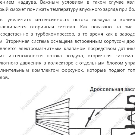
лением наддува. Важным условием в таком случае явля
рый сможет понижать температуру впускного заряда при бо
бы увеличить интенсивность потока воздуха и количе
навливается вторичная система. Как показано на рис.
средственно в турбокомпрессор, в то время как в завод
м. Вторичная система оснащена встроенным корпусом дро
вляется электромагнитным клапаном посредством датчика
чик интенсивности потока воздуха, вторичная система
лютного давления в коллекторе с отдельным блоком упр
олнительным комплектом форсунок, которые подают топ
лов.