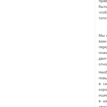
прав
быть
чтоб
топл
Мы п
важ
пере
пла
дви
отно
Необ
повы
в с
коро
ишес
в ше
двиг