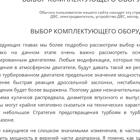
Обычно пользователи нашего сайта находят эту стр
ДВС
,
электродвигатель
,
устройство ДВС
,
мотор
,
ВЫБОР КОМПЛЕКТУЮЩЕГО ОБОРУ
едующих главах мы более подробно рассмотрим выбор к
ако на данном этапе очень важно рассмотреть ос
ированным двигателям. Любые модификации, которые по
ения в атмосферном двигателе, будут давать такой же рез
в турбированном двигателе предельное значение мощности
енее быстрая реакция дроссельной заслонки, нестабил
ения будет более выражена. Поэтому даже незначительны
ема кулачков распредвала, диаметров впускного и выпус
ы могут крайне негативно сказаться на технических харак
м небольшое Стратегия предотвращения турбоям в турб
азоне.
 кажущиеся не слишком значимыми изменения, в частно
ить мощность в верхней части диапазона. Я помню, как 