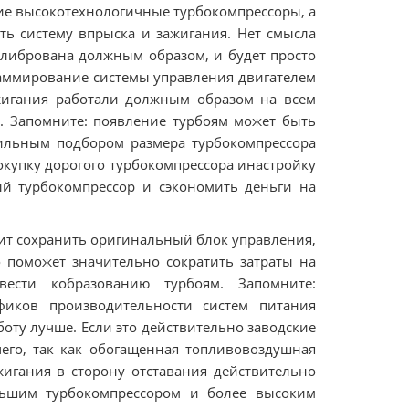
гие высокотехнологичные турбокомпрессоры, а
ть систему впрыска и зажигания. Нет смысла
калибрована должным образом, и будет просто
раммирование системы управления двигателем
жигания работали должным образом на всем
. Запомните: появление турбоям может быть
вильным подбором размера турбокомпрессора
окупку дорогого турбокомпрессора инастройку
ый турбокомпрессор и сэкономить деньги на
ит сохранить оригинальный блок управления,
о поможет значительно сократить затраты на
вести кобразованию турбоям. Запомните:
фиков производительности систем питания
боту лучше. Если это действительно заводские
его, так как обогащенная топливовоздушная
игания в сторону отставания действительно
ьшим турбокомпрессором и более высоким