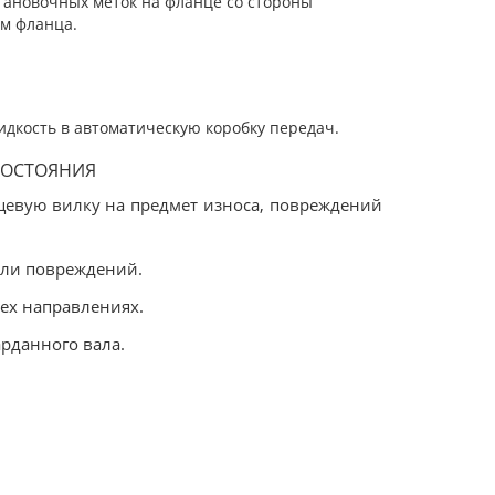
тановочных меток на фланце со стороны
м фланца.
идкость в автоматическую коробку передач.
СОСТОЯНИЯ
цевую вилку на предмет износа, повреждений
или повреждений.
ех направлениях.
рданного вала.