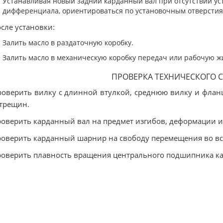
Устанавливая новый задний карданный вал при отсутствии ус
дифференциала, ориентироваться по установочным отверстия
осле установки:
Залить масло в раздаточную коробку.
Залить масло в механическую коробку передач или рабочую ж
ПРОВЕРКА ТЕХНИЧЕСКОГО 
роверить вилку с длинной втулкой, среднюю вилку и флан
трещин.
роверить карданный вал на предмет изгибов, деформации 
роверить карданный шарнир на свободу перемещения во вс
роверить плавность вращения центрального подшипника ка