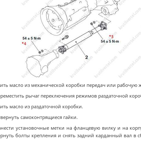
лить масло из механической коробки передач или рабочую 
ереместить рычаг переключения режимов раздаточной коро
лить масло из раздаточной коробки.
твернуть самоконтрящиеся гайки.
анести установочные метки на фланцевую вилку и на кор
рнуть болты крепления и снять задний карданный вал в с