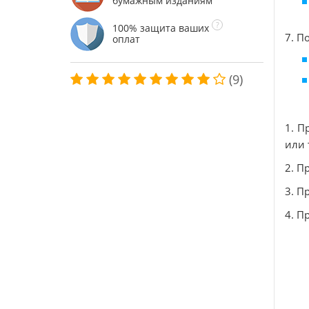
бумажным изданиям
100% защита ваших
7. П
оплат
(9)
1. П
или 
2. П
3. П
4. П