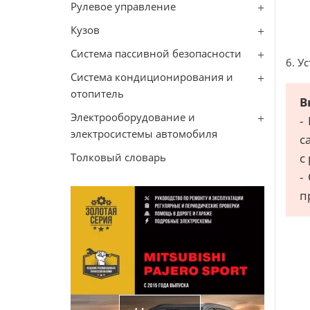
Рулевое управление
Кузов
Система пассивной безопасности
6. У
Система кондиционирования и
отопитель
В
Электрооборудование и
-
электросистемы автомобиля
с
Толковый словарь
с
-
п