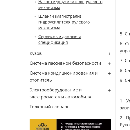
Насос гидроусилителя рулевого
механизма
Шланги (магистрали)
гидроусилителя рулевого
механизма
5. С
Сервисные данные и
спецификация
6. С
упра
Кузов
7. С
Система пассивной безопасности
8. С
Система кондиционирования и
отопитель
9. С
Электрооборудование и
электросистемы автомобиля
1. У
Толковый словарь
зави
2. П
Руко