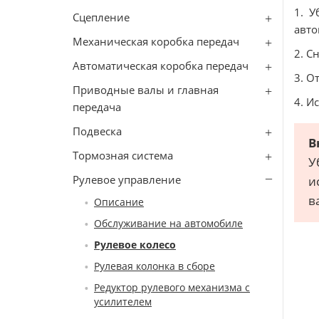
1. У
Сцепление
авто
Механическая коробка передач
2. С
Автоматическая коробка передач
3. О
Приводные валы и главная
4. И
передача
Подвеска
В
Тормозная система
У
Рулевое управление
и
в
Описание
Обслуживание на автомобиле
Рулевое колесо
Рулевая колонка в сборе
Редуктор рулевого механизма с
усилителем