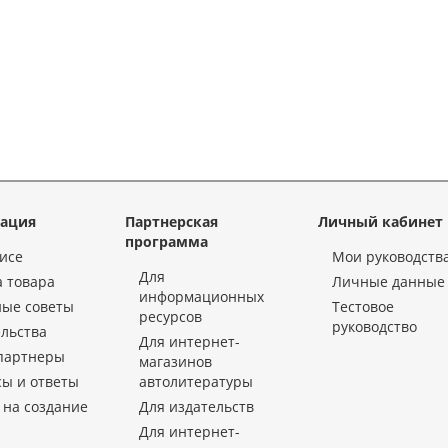
ация
Партнерская
Личный кабинет
программа
исе
Мои руководств
Для
 товара
Личные данные
информационных
ные советы
Тестовое
ресурсов
руководство
льства
Для интернет-
партнеры
магазинов
ы и ответы
автолитературы
 на создание
Для издательств
Для интернет-