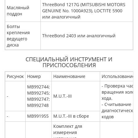
ThreeBond 1217G (MITSUBISHI MOTORS
Масляный
GENUINE No. 1000A923), LOCTITE 5900
поддон
или аналогичный
Болты
крепления
ThreeBond 2403 или аналогичный
ведущего
диска
СПЕЦИАЛЬНЫЙ ИНСТРУМЕНТ И
ПРИСПОСОБЛЕНИЯ
Рисунок
Номер
Наименование
Использование
- Проверка част
MB992744;
вращения холос
MB992745;
-
M.U.T.-III
хода.
MB992747;
- Считывание
MB992748
диагностических
-
MB991955
M.U.T.-III в сборе
кодов
Комплект для
измерения