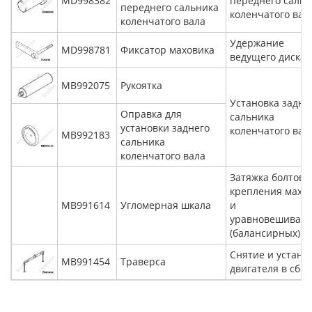
MD998382
переднего сальн
переднего сальника
коленчатого вал
коленчатого вала
Удержание
MD998781
Фиксатор маховика
ведущего диска
MB992075
Рукоятка
Установка задне
Оправка для
сальника
установки заднего
коленчатого вал
MB992183
сальника
коленчатого вала
Затяжка болтов
крепления махо
MB991614
Угломерная шкала
и
уравновешиваю
(балансирных) в
Снятие и устано
MB991454
Траверса
двигателя в сбо