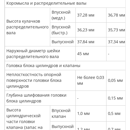
Коромысла и распределительные валы
Впускной
37,28 мм
36,78 мм
(медл.)
Высота кулачков
распределительного
Впускной
36,23 мм
35,73 мм
вала
(быстр.)
Выпускной
37,84 мм
37,34 мм
Наружный диаметр шейки
45 мм
-
распределительного вала
Головка блока цилиндров и клапаны
Неплосткостность опорной
Не более 0,03
поверхности головки блока
0,05 мм
мм
цилиндров
Глубина шлифования головки
-
0,15 мм
блока цилиндров
Высота
Впускной
1,0 мм
0,5 мм
цилиндрической
клапан
части головки
Выпускной
клапана (запас на
1,2 мм
0,7 мм