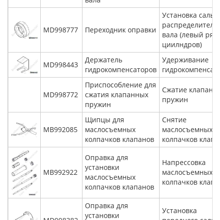
Установка сальн
распределитель
MD998777
Переходник оправки
вала (левый ряд
циилндров)
Держатель
Удерживание
MD998443
гидрокомпенсаторов
гидрокомпенсат
Приспособление для
Сжатие клапанн
MD998772
сжатия клапанных
пружин
пружин
Щипцы для
Снятие
MB992085
маслосъемных
маслосъемных
колпачков клапанов
колпачков клапа
Оправка для
Напрессовка
установки
MB992922
маслосъемных
маслосъемных
колпачков клапа
колпачков клапанов
Оправка для
Установка
установки