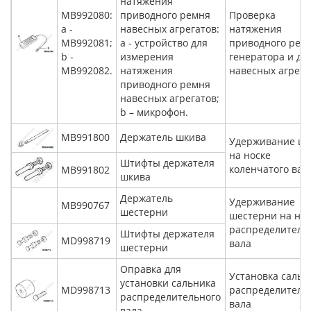
натяжения
MB992080:
приводного ремня
Проверка
а -
навесных агрегатов:
натяжения
MB992081;
а - устройство для
приводного рем
b -
измерения
генератора и др
MB992082.
натяжения
навесных агрега
приводного ремня
навесных агрегатов;
b – микрофон.
MB991800
Держатель шкива
Удерживание шк
на носке
Штифты держателя
коленчатого вал
MВ991802
шкива
Держатель
Удерживание
MB990767
шестерни
шестерни на нос
распределитель
Штифты держателя
MD998719
вала
шестерни
Оправка для
Установка сальн
установки сальника
MD998713
распределитель
распределительного
вала
вала