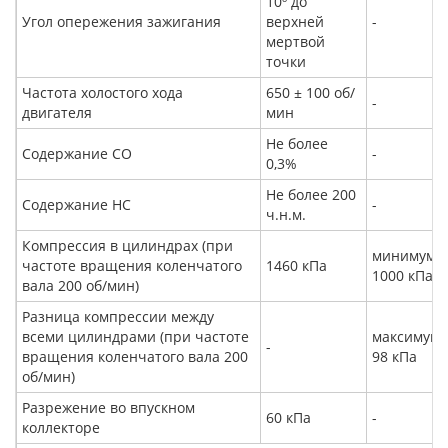
10º до
Угол опережения зажигания
верхней
-
мертвой
точки
Частота холостого хода
650 ± 100 об/
-
двигателя
мин
Не более
Содержание СО
-
0,3%
Не более 200
Содержание HC
-
ч.н.м.
Компрессия в цилиндрах (при
минимум
частоте вращения коленчатого
1460 кПа
1000 кПа
вала 200 об/мин)
Разница компрессии между
всеми цилиндрами (при частоте
максимум
-
вращения коленчатого вала 200
98 кПа
об/мин)
Разрежение во впускном
60 кПа
-
коллекторе