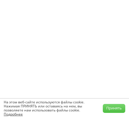
На этом веб-сайте используются файлы cookie.
Нажимая ПРИНЯТЬ или оставаясь на нем, вы
Принять
позволяете нам использовать файлы cookie.
Подробнее