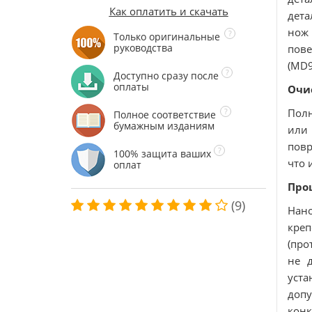
Как оплатить и скачать
дета
нож
Только оригинальные
руководства
пов
(MD9
Доступно сразу после
оплаты
Очи
Полн
Полное соответствие
бумажным изданиям
или 
повр
100% защита ваших
что 
оплат
Про
(9)
Нан
креп
(про
не д
уста
допу
кон