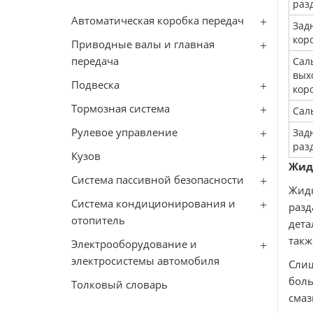
раз
Автоматическая коробка передач
Зад
кор
Приводные валы и главная
передача
Сал
вых
Подвеска
кор
Тормозная система
Сал
Рулевое управление
Зад
раз
Кузов
Жидк
Система пассивной безопасности
Жид
Система кондиционирования и
разд
отопитель
дета
такж
Электрооборудование и
электросистемы автомобиля
Слиш
боль
Толковый словарь
смаз