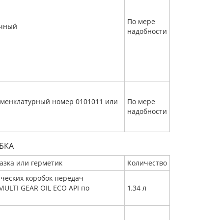
По мере
ичный
надобности
менклатурный номер 0101011 или
По мере
надобности
БКА
азка или герметик
Количество
ческих коробок передач
ULTI GEAR OIL ECO API по
1,34 л