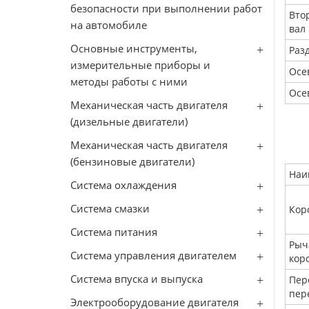
безопасности при выполнении работ
Вто
на автомобиле
вал
Основные инструменты,
Раз
измерительные приборы и
Осе
методы работы с ними
Осе
Механическая часть двигателя
(дизельные двигатели)
Механическая часть двигателя
(бензиновые двигатели)
Наи
Система охлаждения
Система смазки
Кор
Система питания
Рыч
Система управления двигателем
кор
Система впуска и выпуска
Пер
пер
Электрооборудование двигателя