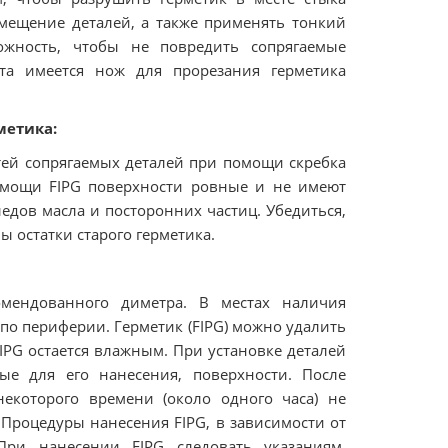
емещение деталей, а также применять тонкий
ожность, чтобы не повредить сопрягаемые
нта имеется нож для прорезания герметика
метика:
тей сопрягаемых деталей при помощи скребка
омощи FIPG поверхности ровные и не имеют
едов масла и посторонних частиц. Убедиться,
ны остатки старого герметика.
мендованного диметра. В местах наличия
по периферии. Герметик (FIPG) можно удалить
 FIPG остается влажным. При установке деталей
ые для его нанесения, поверхности. После
некоторого времени (около одного часа) не
 Процедуры нанесения FIPG, в зависимости от
 При нанесении FIPG следовать указаниям,