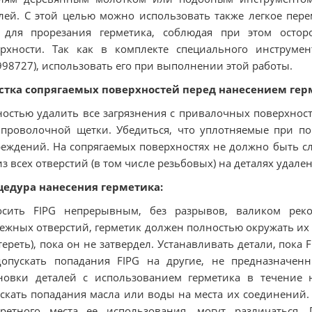
лей. С этой целью можно использовать также легкое пер
 для прорезания герметика, соблюдая при этом остор
ерхности. Так как в комплекте специального инструме
98727), использовать его при выполнении этой работы.
стка сопрягаемых поверхностей перед нанесением гер
остью удалить все загрязнения с привалочных поверхнос
проволочной щетки. Убедиться, что уплотняемые при п
еждений. На сопрягаемых поверхностях не должно быть сл
из всех отверстий (в том числе резьбовых) на деталях удале
цедура нанесения герметика:
осить FIPG непрерывным, без разрывов, валиком реко
ежных отверстий, герметик должен полностью окружать их 
тереть), пока он не затвердел. Устанавливать детали, пока
опускать попадания FIPG на другие, не предназначенн
новки деталей с использованием герметика в течение 
скать попадания масла или воды на места их соединений.
кретного места ее использования, могут различаться.