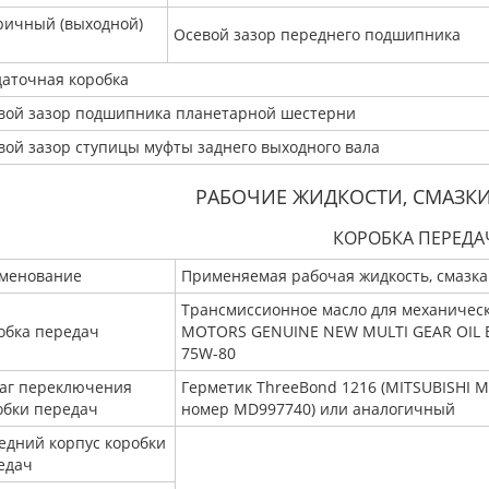
ричный (выходной)
Осевой зазор переднего подшипника
даточная коробка
вой зазор подшипника планетарной шестерни
вой зазор ступицы муфты заднего выходного вала
РАБОЧИЕ ЖИДКОСТИ, СМАЗКИ
КОРОБКА ПЕРЕДА
менование
Применяемая рабочая жидкость, смазка
Трансмиссионное масло для механическ
обка передач
MOTORS GENUINE NEW MULTI GEAR OIL EC
75W-80
аг переключения
Герметик ThreeBond 1216 (MITSUBISHI
обки передач
номер MD997740) или аналогичный
едний корпус коробки
едач