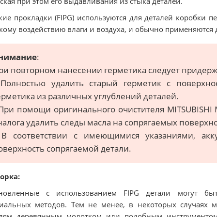
ская при этом его выдавливания из стыка деталей.
ие прокладки (FIPG) используются для деталей коробки п
кому воздействию влаги и воздуха, и обычно применяются 
нимание
:
ри повторном нанесении герметика следует придерж
 Полностью удалить старый герметик с поверхно
ерметика из различных углублений деталей.
 При помощи оригинального очистителя MITSUBISHI
налога удалить следы масла на сопрягаемых поверхно
 В соответствии с имеющимися указаниями, акку
оверхность сопрягаемой детали.
орка:
ановленные с использованием FIPG детали могут бы
иальных методов. Тем не менее, в некоторых случаях м
алям деревянным молотком или подобным инструментом,