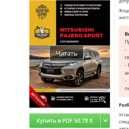
допу
Жидк
жест
В
П
-
Читать
г
-
а
-
п
Разб
Уст
Купить в PDF 50.78 $
спец
дет