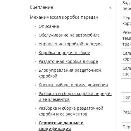
Зад
Сцепление
пер
Механическая коробка передач
Пер
кор
Описание
Рез
Обслуживание на автомобиле
тем
Управление коробкой передач
тра
Коробка передач в сборе
Сал
кор
Раздаточная коробка в сборе
Сал
Блок управления раздаточной
сце
коробкой
Кнопка выбора режима движения
Разборка и сборка коробки передач
Наи
и ее элементов
Разборка и сборка раздаточной
Раз
коробки и ее элементов
Сервисные данные и
Пер
спецификация