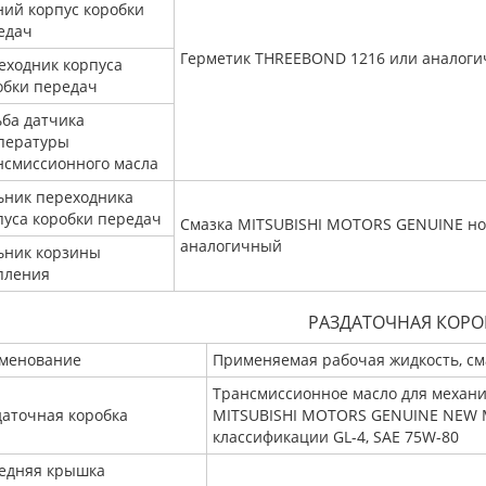
ний корпус коробки
едач
Герметик THREEBOND 1216 или аналог
еходник корпуса
обки передач
ьба датчика
пературы
нсмиссионного масла
ьник переходника
пуса коробки передач
Смазка MITSUBISHI MOTORS GENUINE но
аналогичный
ьник корзины
пления
РАЗДАТОЧНАЯ КОРО
менование
Применяемая рабочая жидкость, см
Трансмиссионное масло для механи
даточная коробка
MITSUBISHI MOTORS GENUINE NEW M
классификации GL-4, SAE 75W-80
едняя крышка