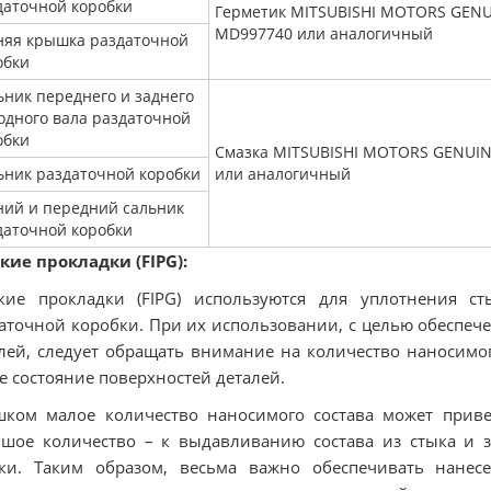
даточной коробки
Герметик MITSUBISHI MOTORS GEN
MD997740 или аналогичный
няя крышка раздаточной
обки
ьник переднего и заднего
одного вала раздаточной
обки
Смазка MITSUBISHI MOTORS GENUIN
ьник раздаточной коробки
или аналогичный
ний и передний сальник
даточной коробки
ие прокладки (FIPG):
кие прокладки (FIPG) используются для уплотнения ст
аточной коробки. При их использовании, с целью обеспеч
лей, следует обращать внимание на количество наносимого
е состояние поверхностей деталей.
ком малое количество наносимого состава может приве
шое количество – к выдавливанию состава из стыка и з
ки. Таким образом, весьма важно обеспечивать нанесе