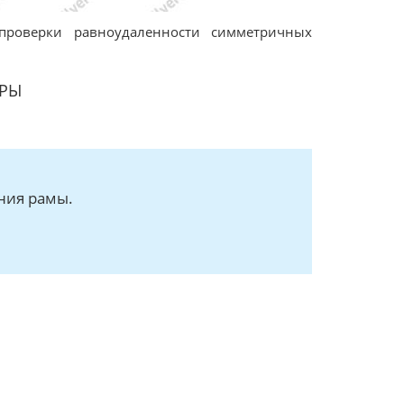
проверки равноудаленности симметричных
ЕРЫ
ния рамы.