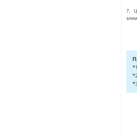
7. 
элем
П
*
*
*