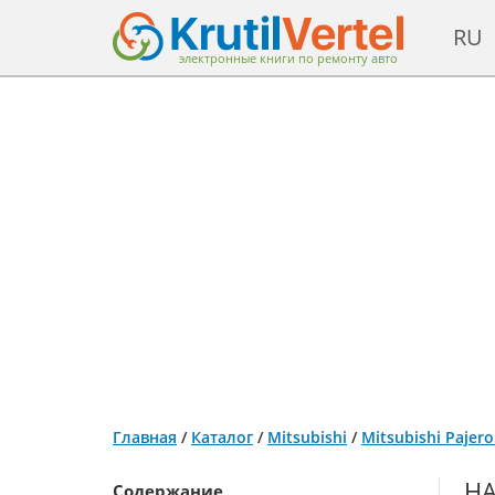
RU
электронные книги по ремонту авто
Главная
/
Каталог
/
Mitsubishi
/
Mitsubishi Pajer
НА
Содержание