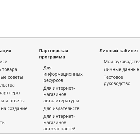
ация
Партнерская
Личный кабинет
программа
исе
Мои руководств
Для
 товара
Личные данные
информационных
ные советы
Тестовое
ресурсов
руководство
льства
Для интернет-
партнеры
магазинов
ы и ответы
автолитературы
 на создание
Для издательств
Для интернет-
кты
магазинов
автозапчастей