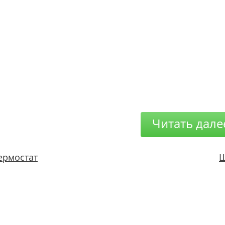
Читать дале
ермостат
Ш