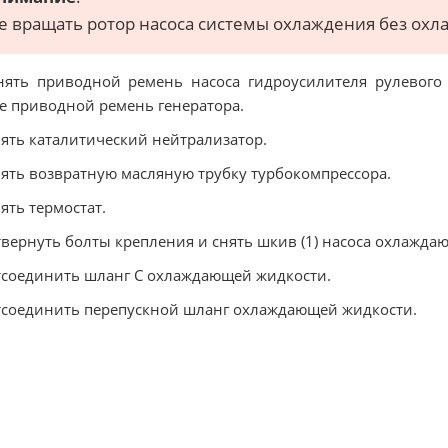
е вращать ротор насоса системы охлаждения без охл
нять приводной ремень насоса гидроусилителя рулевого
е приводной ремень генератора.
нять каталитический нейтрализатор.
нять возвратную масляную трубку турбокомпрессора.
нять термостат.
твернуть болты крепления и снять шкив (1) насоса охлажда
тсоединить шланг С охлаждающей жидкости.
тсоединить перепускной шланг охлаждающей жидкости.