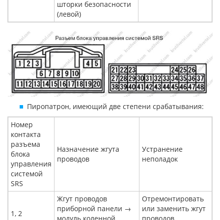
шторки безопасности
(левой)
Пиропатрон, имеющий две степени срабатывания:
Номер
контакта
разъема
Назначение жгута
Устранение
блока
проводов
неполадок
управления
системой
SRS
Жгут проводов
Отремонтировать
приборной панели →
или заменить жгут
1, 2
модуль коленной
проводов