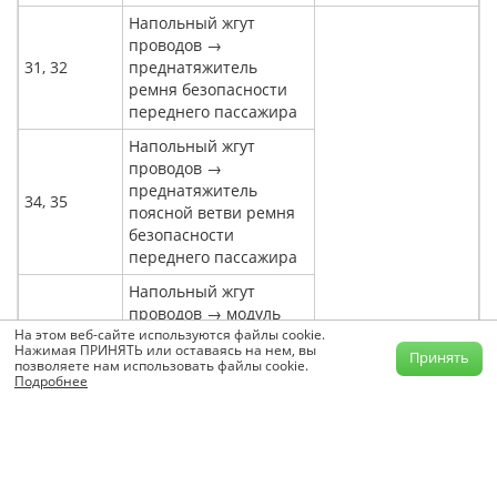
Напольный жгут
проводов →
31, 32
преднатяжитель
ремня безопасности
переднего пассажира
Напольный жгут
проводов →
преднатяжитель
34, 35
поясной ветви ремня
безопасности
переднего пассажира
Напольный жгут
проводов → модуль
39, 40
На этом веб-сайте используются файлы cookie.
боковой подушки
Нажимая ПРИНЯТЬ или оставаясь на нем, вы
Принять
безопасности (левой)
позволяете нам использовать файлы cookie.
Подробнее
Напольный жгут
41, 42
проводов → датчик
Отремонтировать
бокового удара (левый)
или заменить
Напольный жгут
напольный жгут
проводов →