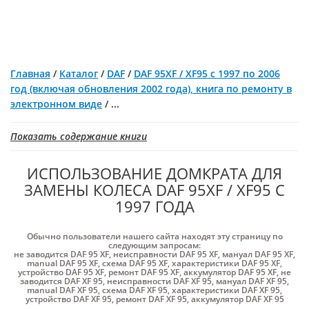
Главная
/
Каталог
/
DAF
/
DAF 95XF / XF95 с 1997 по 2006
год (включая обновления 2002 года), книга по ремонту в
электронном виде
/
...
Показать содержание книги
ИСПОЛЬЗОВАНИЕ ДОМКРАТА ДЛЯ
ЗАМЕНЫ КОЛЕСА DAF 95XF / XF95 С
1997 ГОДА
Обычно пользователи нашего сайта находят эту страницу по
следующим запросам:
не заводится DAF 95 XF
,
неисправности DAF 95 XF
,
мануал DAF 95 XF
,
manual DAF 95 XF
,
схема DAF 95 XF
,
характеристики DAF 95 XF
,
устройство DAF 95 XF
,
ремонт DAF 95 XF
,
аккумулятор DAF 95 XF
,
не
заводится DAF XF 95
,
неисправности DAF XF 95
,
мануал DAF XF 95
,
manual DAF XF 95
,
схема DAF XF 95
,
характеристики DAF XF 95
,
устройство DAF XF 95
,
ремонт DAF XF 95
,
аккумулятор DAF XF 95