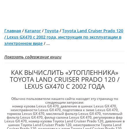
Главная
/
Каталог
/
Toyota
/
Toyota Land Cruiser Prado 120
/ Lexus GX470 с 2002 года, инструкция по эксплуатации в
электронном виде
/
...
Показать содержание книги
КАК ВЫЧИСЛИТЬ «УТОПЛЕННИКА»
TOYOTA LAND CRUISER PRADO 120 /
LEXUS GX470 С 2002 ГОДА
Обычно пользователи нашего сайта находят эту страницу по
следующим запросам:
номер кузова Lexus GX 470
,
давление в шинах Lexus GX 470
,
неисправности Lexus GX 470
,
подготовка к зиме Lexus GX 470
,
тормоза Lexus GX 470
,
масляный фильтр Lexus GX 470
,
топливный
фильтр Lexus GX 470
,
фильр салона Lexus GX 470
,
регулировка фар
Lexus GX 470
,
номер кузова Toyota Land Cruiser Prado 120
,
давление в
шинах Toyota Land Cruiser Prado 120
,
неисправности Toyota Land
Cruiser Prado 120
,
подготовка к зиме Toyota Land Cruiser Prado 120
,