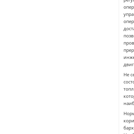
опе
упра
опер
дос
позв
пров
пре
инже
двиг
Не с
сост
топл
кото
наиб
Нор
кори
барх