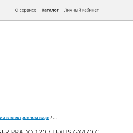
О сервисе
Каталог
Личный кабинет
ации в электронном виде
/
...
R PRADO 120 / LEXUS GX470 С