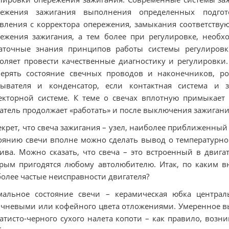
режения зажигания выполнения определенных подгот
вления с корректора опережения, замыкания соответствую
ежения зажигания, а тем более при регулировке, необх
таточные знания принципов работы системы регулировк
оляет провести качественные диагностику и регулировки
ерять состояние свечных проводов и наконечников, ро
рывателя и конденсатор, если контактная система и 
кторной системе. К теме о свечах вплотную примыкает т.
атель продолжает «работать» и после выключения зажигани
екрет, что свеча зажигания – узел, наиболее приближенный
оянию свечи вполне можно сделать вывод о температурном
ива. Можно сказать, что свеча – это встроенный в двига
рым пригодятся любому автолюбителю. Итак, по каким 
олее частые неисправности двигателя?
мальное состояние свечи – керамическая юбка централ
чневыми или кофейного цвета отложениями. Умеренное вы
атисто-черного сухого налета копоти – как правило, возн