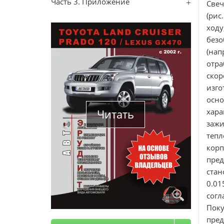
Часть 3. Приложение
Свеч
(рис
ходу
безо
(нап
отра
скор
изго
осно
Читать
хар
зажи
тепл
кор
пред
стан
0.01
согл
Поку
пре