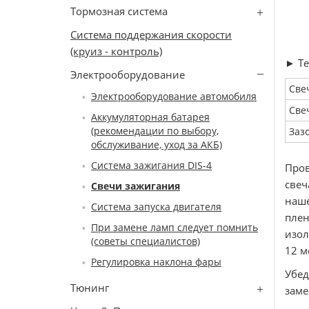
Тормозная система
Система поддержания скорости
(круиз - контроль)
► Те
Электрооборудование
Све
Электрооборудование автомобиля
Све
Аккумуляторная батарея
(рекомендации по выбору,
Заз
обслуживание, уход за АКБ)
Система зажигания DIS-4
Пров
свеч
Свечи зажигания
наше
Система запуска двигателя
плен
При замене ламп следует помнить
изол
(советы специалистов)
12 м
Регулировка наклона фары
Убед
Тюнинг
заме