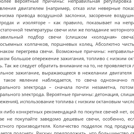
более вероятные причины: неправильная регулировка
вления двигателем (например, отказ или неверные показ
низма привода воздушной заслонки, засорение воздушн
ктродах и изоляторе – как правило, показывает на не
статочной температуры свечи или же попадание моторного
равильный подбор свечи (слишком «холодная» свеча
осъемных колпачков, поршневых колец. Абсолютно чисты
наком перегрева свечи. Возможные причины: неправильны
ком большое опережение зажигания, топливо с низким ок
ь. Так же следует обратить внимание на то, не проявляетс
льное зажигание, выражающееся в нежелании двигателя
и такое явление наблюдается, то свеча однозначно п
рального электрода – сначала почти незаметна, потом
рального электрода. Вероятные причины: детонация, слиш
ежения), использование топлива с низким октановым число
х-либо конкретных рекомендаций по покупке свечей нет, о
ае не покупайте заведомо дешевые свечи, особенно, ес
стного производителя. Количество подделок под проду
ается подсчету. Рискну предположить, что большинство с