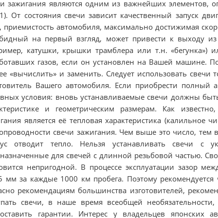
и зажигания являются одним из важнейших элементов, о
.1). От состояния свечи зависит качественный запуск дви
, приемистость автомобиля, максимально достижимая скорос
бидный на первый взгляд, может привести к выходу из
ример, катушки, крышки трамблера или т.н. «бегунка») и
ботавших газов, если он установлен на Вашей машине. П
ее «вычислить» и заменить. Следует использовать свечи т
товитель Вашего автомобиля. Если приобрести полный а
вных условия: вновь устанавливаемые свечи должны быт
актеристике и геометрическим размерам. Как известн
гания является её тепловая характеристика (калильное чи
опроводности свечи зажигания. Чем выше это число, тем 
пус отводит тепло. Нельзя устанавливать свечи с у
назначенные для свечей с длинной резьбовой частью. Сво
овится непригодной. В процессе эксплуатации зазор меж
5 мм за каждые 1000 км пробега. Поэтому рекомендуется 
асно рекомендациям большинства изготовителей, рекомен
пать свечи, в наше время всеобщей необязательности,
доставить гарантии. Интерес у владельцев японских 