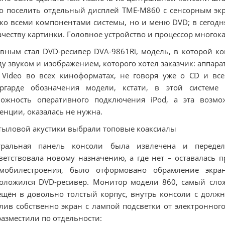
о поселить отдельный дисплей ТМЕ-М860 с сенсорным экр
ко всеми компонентами системы, но и меню DVD; в сегодн
ачеству картинки. Головное устройство и процессор многок
вным стал DVD-ресивер DVA-9861Ri, модель, в которой ко
у звуком и изображением, которого хотел заказчик: аппара
Video во всех киноформатах, не говоря уже о CD и вс
ергарде обозначения модели, кстати, в этой системе 
можность оперативного подключения iPod, а эта возмо
енции, оказалась не нужна.
тыловой акустики выбрали топовые коаксиалы
тральная панель консоли была извлечена и передел
ветствовала новому назначению, а где нет – оставалась 
омобилестроения, было отформовано обрамление экра
оложился DVD-ресивер. Монитор модели 860, самый сло
щён в довольно толстый корпус, внутрь консоли с должн
лив собственно экран с лампой подсветки от электронног
разместили по отдельности: