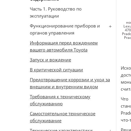
Часть 1. Руководство по
эксплуатации
но
Функционирование приборов и
Lexu
470
органов управления
Prad
Pra
Информация перед вождением
вашего автомобиля Toyota
Запуск и вождение
Исхо
В критической ситуации
дост
Предотвращение коррозии и уход за
мони
внешним и внутренним видом
счит
Требования к техническому
Что
обслуживанию
стан
Prad
Самостоятельное техническое
что-
обслуживание
Реше
Технические характеристики