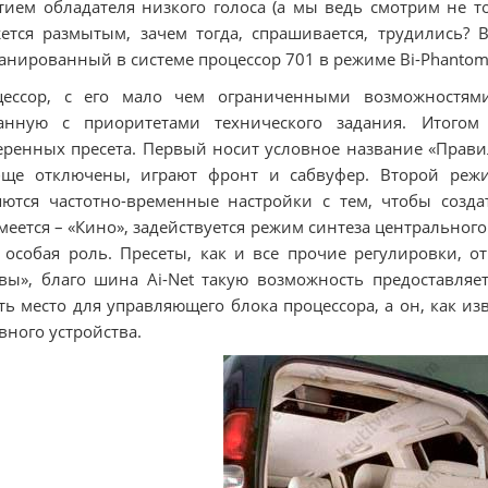
тием обладателя низкого голоса (а мы ведь смотрим не т
ется размытым, зачем тогда, спрашивается, трудились? 
анированный в системе процессор 701 в режиме Bi-Phantom
цессор, с его мало чем ограниченными возможностями
занную с приоритетами технического задания. Итого
ренных пресета. Первый носит условное название «Прави
бще отключены, играют фронт и сабвуфер. Второй режи
ются частотно-временные настройки с тем, чтобы созда
меется – «Кино», задействуется режим синтеза центрального
 особая роль. Пресеты, как и все прочие регулировки, о
вы», благо шина Ai-Net такую возможность предоставляе
ть место для управляющего блока процессора, а он, как из
вного устройства.