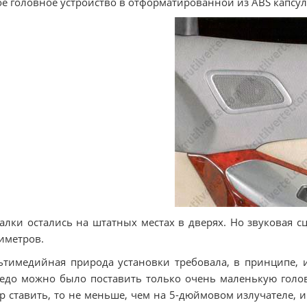
е головное устройство в отформатированной из АВS капсуле
лки остались на штатных местах в дверях. Но звуковая с
иметров.
тимедийная природа установки требовала, в принципе, и
едо можно было поставить только очень маленькую головк
р ставить, то не меньше, чем на 5-дюймовом излучателе, и