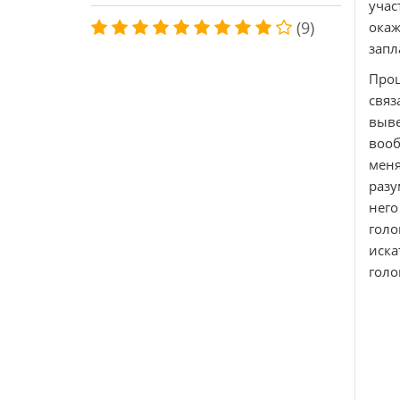
учас
(9)
окаж
запл
Про
свя
выве
воо
меня
разу
него
голо
иска
голо