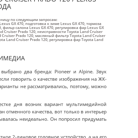
ОДА
аницу по следующим запросам:
Lexus GX 470
,
подготовка к зиме Lexus GX 470
,
тормоза
0
,
фильр салона Lexus GX 470
,
регулировка фар Lexus GX
d Cruiser Prado 120
,
неисправности Toyota Land Cruiser
 Cruiser Prado 120
,
масляный фильтр Toyota Land Cruiser
ta Land Cruiser Prado 120
,
регулировка фар Toyota Land
ТИМЕДИА
ыбрано два бренда: Pioneer и Alpine. Звук
если говорить о качестве изображения на ЖК-
варианты не рассматривались, поэтому, можно
вестке дня возник вариант мультимедийной
ран отменного качества, вот только в интерьер
сывалась неидеально. Он попросил придумать
ное 2-диновое головное устройство, а на его