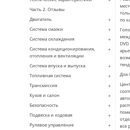
мест
Часть 2. Отзывы
толь
Двигатель
по к
Система смазки
Голо
межд
Система охлаждения
DVD 
Система кондиционирования,
арь
отопления и вентиляции
воз
тенд
Система впуска и выпуска
Для 
Топливная система
Цен
Трансмиссия
соот
Кузов и салон
авт
Безопасность
расп
поме
Подвеска и ходовая
отде
Рулевое управление
всё 