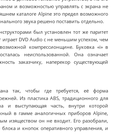
аном и возможностью управлять с экрана не
яшнем каталоге Alpine это предел возможного
анального звука решено поставить отдельно.
нструкторами был установлен тот же паритет
т играет DVD Audio с не меньшим успехом, чем
евозможной компрессионщине. Буковка «i» в
осталась неиспользованной. Она означает
жность заказчику, наперекор существующей
ана так, чтобы где требуется, её форма
прежней. Из пластика ABS, традиционного для
на и выступающая часть, внутри которой
жный в гамме аналогичных приборов Alpine,
ым изяществом он не входит. Его разобрали,
о блока и кнопок оперативного управления, и