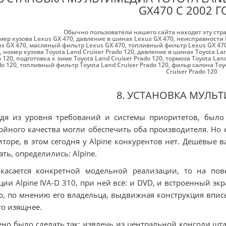
GX470 С 2002 Г
Обычно пользователи нашего сайта находят эту стр
мер кузова Lexus GX 470
,
давление в шинах Lexus GX 470
,
неисправности 
s GX 470
,
масляный фильтр Lexus GX 470
,
топливный фильтр Lexus GX 47
,
номер кузова Toyota Land Cruiser Prado 120
,
давление в шинах Toyota Lan
o 120
,
подготовка к зиме Toyota Land Cruiser Prado 120
,
тормоза Toyota Land
do 120
,
топливный фильтр Toyota Land Cruiser Prado 120
,
фильр салона Toyo
Cruiser Prado 120
8. УСТАНОВКА МУЛЬ
дя из уровня требований и системы приоритетов, было в
ойного качества могли обеспечить оба производителя. Но 
торе, в этом сегодня у Alpine конкурентов нет. Дешёвые 
ать, определились: Alpine.
 касается конкретной модельной реализации, то на по
ции Alpine IVA-D 310, при ней всё: и DVD, и встроенный эк
o, по мнению его владельца, выдвижная конструкция впи
то изящнее.
но было сделать так: извлечь из центральной консоли штат