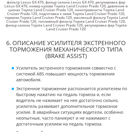
фильтр Lexus GX 470
,
фильр салона Lexus GX 470
,
регулировка фар
Lexus GX 470
,
номер кузова Toyota Land Cruiser Prado 120
,
давление в
шинах Toyota Land Cruiser Prado 120
,
неисправности Toyota Land
Cruiser Prado 120
,
подготовка к зиме Toyota Land Cruiser Prado 120
,
тормоза Toyota Land Cruiser Prado 120
,
масляный фильтр Toyota Land
Cruiser Prado 120
,
топливный фильтр Toyota Land Cruiser Prado 120
,
фильр салона Toyota Land Cruiser Prado 120
,
регулировка фар Toyota
Land Cruiser Prado 120
6. ОПИСАНИЕ УСИЛИТЕЛЯ ЭКСТРЕННОГО
ТОРМОЖЕНИЯ МЕХАНИЧЕСКОГО ТИПА
(BRAKE ASSIST)
Усилитель экстренного торможения совместно с
системой ABS повышает мощность торможения
автомобиля.
Экстренное торможение распознается усилителем по
быстрому нажатию на педаль тормоза и, если
водитель не нажимает на нее достаточно сильно,
усилитель развивает дополнительное тормозное
усилие. В аварийных ситуациях водители, особенно
неопытные, часто паникуют и не нажимают с
достаточным усилием на педаль тормоза.