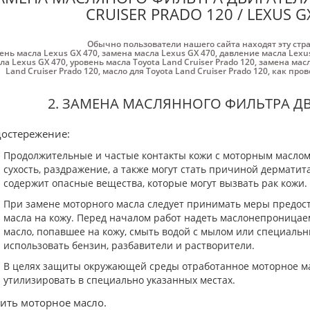
CRUISER PRADO 120 / LEXUS G
Обычно пользователи нашего сайта находят эту стр
ень масла Lexus GX 470
,
замена масла Lexus GX 470
,
давление масла Lexu
ла Lexus GX 470
,
уровень масла Toyota Land Cruiser Prado 120
,
замена масл
Land Cruiser Prado 120
,
масло для Toyota Land Cruiser Prado 120
,
как пров
2. ЗАМЕНА МАСЛЯННОГО ФИЛЬТРА ДВИГ
остережение:
Продолжительные и частые контакты кожи с моторным маслом
сухость, раздражение, а также могут стать причиной дерматит
содержит опасные вещества, которые могут вызвать рак кожи.
При замене моторного масла следует принимать меры предос
масла на кожу. Перед началом работ надеть маслонепроницае
масло, попавшее на кожу, смыть водой с мылом или специаль
использовать бензин, разбавители и растворители.
В целях защиты окружающей среды отработанное моторное м
утилизировать в специально указанных местах.
лить моторное масло.