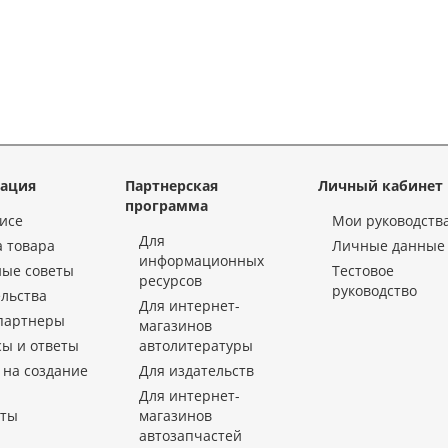
ация
Партнерская
Личный кабинет
программа
исе
Мои руководств
Для
 товара
Личные данные
информационных
ные советы
Тестовое
ресурсов
руководство
льства
Для интернет-
партнеры
магазинов
ы и ответы
автолитературы
 на создание
Для издательств
Для интернет-
кты
магазинов
автозапчастей