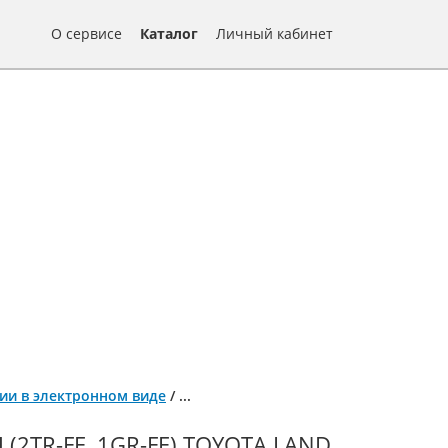
О сервисе
Каталог
Личный кабинет
ации в электронном виде
/
...
2TR-FE, 1GR-FE) TOYOTA LAND