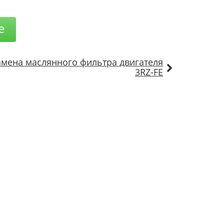
е
амена маслянного фильтра двигателя
3RZ-FE