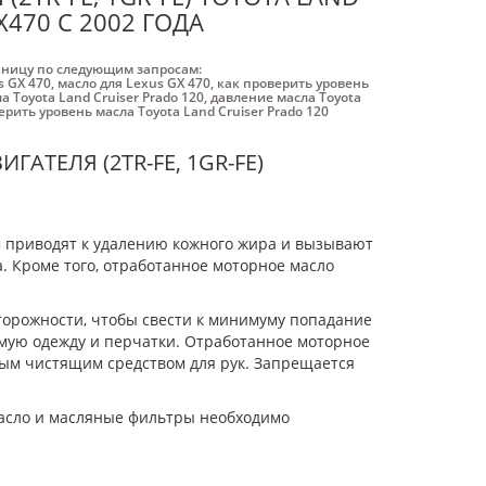
X470 С 2002 ГОДА
аницу по следующим запросам:
s GX 470
,
масло для Lexus GX 470
,
как проверить уровень
а Toyota Land Cruiser Prado 120
,
давление масла Toyota
ерить уровень масла Toyota Land Cruiser Prado 120
АТЕЛЯ (2TR-FE, 1GR-FE)
 приводят к удалению кожного жира и вызывают
а. Кроме того, отработанное моторное масло
торожности, чтобы свести к минимуму попадание
мую одежду и перчатки. Отработанное моторное
ным чистящим средством для рук. Запрещается
асло и масляные фильтры необходимо