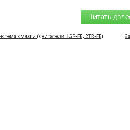
Читать дале
истема смазки (двигатели 1GR-FE, 2TR-FE)
З