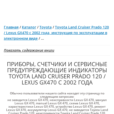
Главная
/
Каталог
/
Toyota
/
Toyota Land Cruiser Prado 120
/ Lexus GX470 с 2002 года, инструкция по эксплуатации в
электронном виде
/
...
Показать содержание книги
ПРИБОРЫ, СЧЕТЧИКИ И СЕРВИСНЫЕ
ПРЕДУПРЕЖДАЮЩИЕ ИНДИКАТОРЫ
TOYOTA LAND CRUISER PRADO 120 /
LEXUS GX470 С 2002 ГОДА
Обычно пользователи нашего сайта находят эту страницу по
следующим запросам:
не заводится Lexus GX 470
,
неисправности Lexus GX 470
,
мануал
Lexus GX 470
,
manual Lexus GX 470
,
схема Lexus GX 470
,
характеристики Lexus GX 470
,
устройство Lexus GX 470
,
ремонт
Lexus GX 470
,
аккумулятор Lexus GX 470
,
не заводится Toyota Land
Cruiser Prado 120
,
неисправности Toyota Land Cruiser Prado 120
,