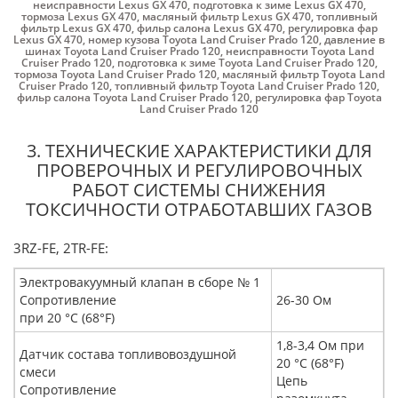
неисправности Lexus GX 470
,
подготовка к зиме Lexus GX 470
,
тормоза Lexus GX 470
,
масляный фильтр Lexus GX 470
,
топливный
фильтр Lexus GX 470
,
фильр салона Lexus GX 470
,
регулировка фар
Lexus GX 470
,
номер кузова Toyota Land Cruiser Prado 120
,
давление в
шинах Toyota Land Cruiser Prado 120
,
неисправности Toyota Land
Cruiser Prado 120
,
подготовка к зиме Toyota Land Cruiser Prado 120
,
тормоза Toyota Land Cruiser Prado 120
,
масляный фильтр Toyota Land
Cruiser Prado 120
,
топливный фильтр Toyota Land Cruiser Prado 120
,
фильр салона Toyota Land Cruiser Prado 120
,
регулировка фар Toyota
Land Cruiser Prado 120
3. ТЕХНИЧЕСКИЕ ХАРАКТЕРИСТИКИ ДЛЯ
ПРОВЕРОЧНЫХ И РЕГУЛИРОВОЧНЫХ
РАБОТ СИСТЕМЫ СНИЖЕНИЯ
ТОКСИЧНОСТИ ОТРАБОТАВШИХ ГАЗОВ
3RZ-FE, 2TR-FE:
Электровакуумный клапан в сборе № 1
Сопротивление
26-30 Ом
при 20 °C (68°F)
1,8-3,4 Ом при
Датчик состава топливовоздушной
20 °C (68°F)
смеси
Цепь
Сопротивление