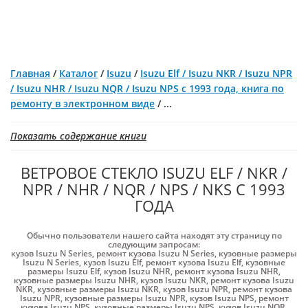
Главная
/
Каталог
/
Isuzu
/
Isuzu Elf / Isuzu NKR / Isuzu NPR
/ Isuzu NHR / Isuzu NQR / Isuzu NPS с 1993 года, книга по
ремонту в электронном виде
/
...
Показать содержание книги
ВЕТРОВОЕ СТЕКЛО ISUZU ELF / NKR /
NPR / NHR / NQR / NPS / NKS С 1993
ГОДА
Обычно пользователи нашего сайта находят эту страницу по
следующим запросам:
кузов Isuzu N Series
,
ремонт кузова Isuzu N Series
,
кузовные размеры
Isuzu N Series
,
кузов Isuzu Elf
,
ремонт кузова Isuzu Elf
,
кузовные
размеры Isuzu Elf
,
кузов Isuzu NHR
,
ремонт кузова Isuzu NHR
,
кузовные размеры Isuzu NHR
,
кузов Isuzu NKR
,
ремонт кузова Isuzu
NKR
,
кузовные размеры Isuzu NKR
,
кузов Isuzu NPR
,
ремонт кузова
Isuzu NPR
,
кузовные размеры Isuzu NPR
,
кузов Isuzu NPS
,
ремонт
кузова Isuzu NPS
,
кузовные размеры Isuzu NPS
,
кузов Isuzu NQR
,