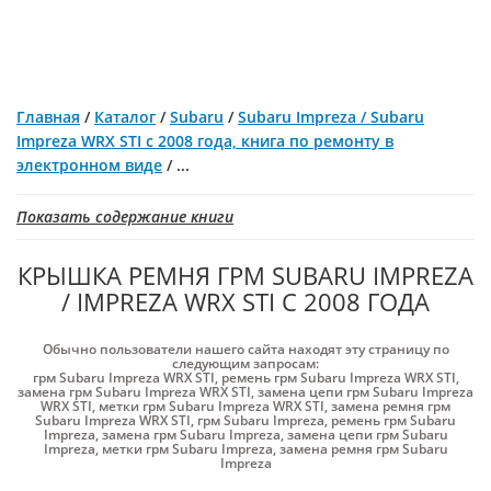
Главная
/
Каталог
/
Subaru
/
Subaru Impreza / Subaru
Impreza WRX STI с 2008 года, книга по ремонту в
электронном виде
/
...
Показать содержание книги
КРЫШКА РЕМНЯ ГРМ SUBARU IMPREZA
/ IMPREZA WRX STI С 2008 ГОДА
Обычно пользователи нашего сайта находят эту страницу по
следующим запросам:
грм Subaru Impreza WRX STI
,
ремень грм Subaru Impreza WRX STI
,
замена грм Subaru Impreza WRX STI
,
замена цепи грм Subaru Impreza
WRX STI
,
метки грм Subaru Impreza WRX STI
,
замена ремня грм
Subaru Impreza WRX STI
,
грм Subaru Impreza
,
ремень грм Subaru
Impreza
,
замена грм Subaru Impreza
,
замена цепи грм Subaru
Impreza
,
метки грм Subaru Impreza
,
замена ремня грм Subaru
Impreza