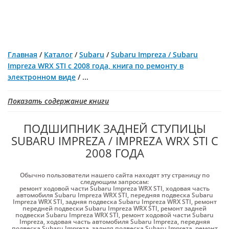
Главная
/
Каталог
/
Subaru
/
Subaru Impreza / Subaru
Impreza WRX STI с 2008 года, книга по ремонту в
электронном виде
/
...
Показать содержание книги
ПОДШИПНИК ЗАДНЕЙ СТУПИЦЫ
SUBARU IMPREZA / IMPREZA WRX STI С
2008 ГОДА
Обычно пользователи нашего сайта находят эту страницу по
следующим запросам:
ремонт ходовой части Subaru Impreza WRX STI
,
ходовая часть
автомобиля Subaru Impreza WRX STI
,
передняя подвеска Subaru
Impreza WRX STI
,
задняя подвеска Subaru Impreza WRX STI
,
ремонт
передней подвески Subaru Impreza WRX STI
,
ремонт задней
подвески Subaru Impreza WRX STI
,
ремонт ходовой части Subaru
Impreza
,
ходовая часть автомобиля Subaru Impreza
,
передняя
подвеска Subaru Impreza
,
задняя подвеска Subaru Impreza
,
ремонт