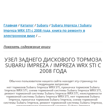
Главная
/
Каталог
/
Subaru
/
Subaru Impreza / Subaru
Impreza WRX STI с 2008 года, книга по ремонту в
электронном виде
/
...
Показать содержание книги
УЗЕЛ ЗАДНЕГО ДИСКОВОГО ТОРМОЗА
SUBARU IMPREZA / IMPREZA WRX STI С
2008 ГОДА
Обычно пользователи нашего сайта находят эту страницу по
следующим запросам:
нет тормозов Subaru Impreza WRX STI
,
прокачка тормозов Subaru
Impreza WRX STI
,
схема тормозной системы Subaru Impreza WRX STI
,
ремонт тормозной системы Subaru Impreza WRX STI
,
неисправности
тормозной системы Subaru Impreza WRX STI
,
нет тормозов Subaru
Impreza
,
прокачка тормозов Subaru Impreza
,
схема тормозной
системы Subaru Impreza
,
ремонт тормозной системы Subaru Impreza
,
неисправности тормозной системы Subaru Impreza