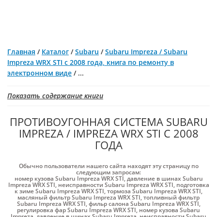
Главная
/
Каталог
/
Subaru
/
Subaru Impreza / Subaru
Impreza WRX STI с 2008 года, книга по ремонту в
электронном виде
/
...
Показать содержание книги
ПРОТИВОУГОННАЯ СИСТЕМА SUBARU
IMPREZA / IMPREZA WRX STI С 2008
ГОДА
Обычно пользователи нашего сайта находят эту страницу по
следующим запросам:
номер кузова Subaru Impreza WRX STI
,
давление в шинах Subaru
Impreza WRX STI
,
неисправности Subaru Impreza WRX STI
,
подготовка
к зиме Subaru Impreza WRX STI
,
тормоза Subaru Impreza WRX STI
,
масляный фильтр Subaru Impreza WRX STI
,
топливный фильтр
Subaru Impreza WRX STI
,
фильр салона Subaru Impreza WRX STI
,
регулировка фар Subaru Impreza WRX STI
,
номер кузова Subaru
Impreza
,
давление в шинах Subaru Impreza
,
неисправности Subaru