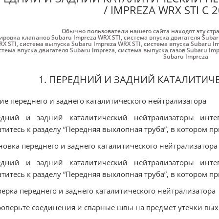
/ IMPREZA WRX STI С 
Обычно пользователи нашего сайта находят эту стр
ировка клапанов Subaru Impreza WRX STI
,
система впуска двигателя Subar
RX STI
,
система выпуска Subaru Impreza WRX STI
,
система впуска Subaru I
стема впуска двигателя Subaru Impreza
,
система выпуска газов Subaru Imp
Subaru Impreza
1. ПЕРЕДНИЙ И ЗАДНИЙ КАТАЛИТИЧ
ие переднего и заднего каталитического нейтрализатора
едний и задний каталитический нейтрализаторы инт
титесь к разделу “Передняя выхлопная труба”, в котором п
новка переднего и заднего каталитического нейтрализатора
едний и задний каталитический нейтрализаторы инт
титесь к разделу “Передняя выхлопная труба”, в котором п
ерка переднего и заднего каталитического нейтрализатора
роверьте соединения и сварные швы на предмет утечки вых