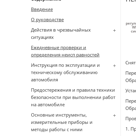
Введение
О руководстве
регул
W
Действия в чрезвычайных
си
ситуациях
Ежедневные проверки и
определения неисп равностей
Снят
Инструкция по эксплуатации и
техническому обслуживанию
Пер
автомобиля
Обра
Предостережения и правила техники
Уста
безопасности при выполнении работ
Пер
на автомобиле
Обра
Основные инструменты,
Пров
измерительные приборы и
1. П
методы работы с ними