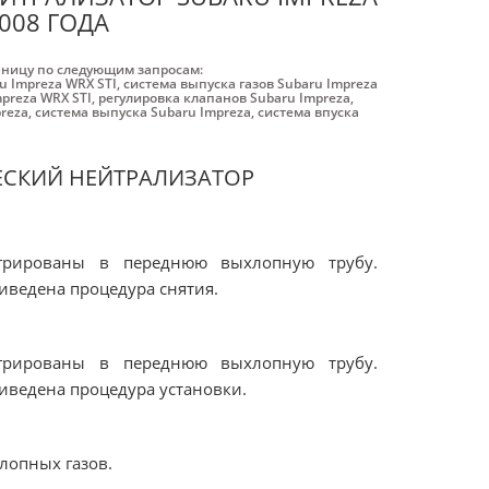
2008 ГОДА
аницу по следующим запросам:
u Impreza WRX STI
,
система выпуска газов Subaru Impreza
mpreza WRX STI
,
регулировка клапанов Subaru Impreza
,
reza
,
система выпуска Subaru Impreza
,
система впуска
ЕСКИЙ НЕЙТРАЛИЗАТОР
егрированы в переднюю выхлопную трубу.
риведена процедура снятия.
егрированы в переднюю выхлопную трубу.
риведена процедура установки.
лопных газов.