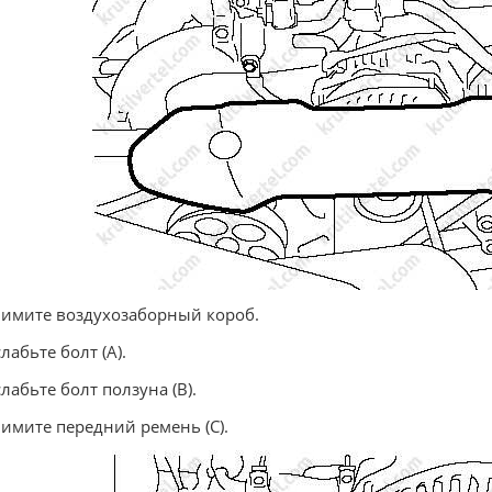
нимите воздухозаборный короб.
слабьте болт (A).
слабьте болт ползуна (В).
нимите передний ремень (С).