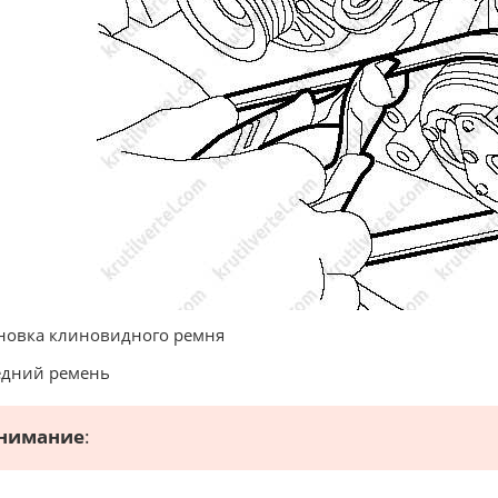
новка клиновидного ремня
едний ремень
нимание
: