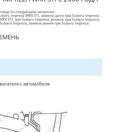
аницу по следующим запросам:
ubaru Impreza WRX STI
,
замена цепи грм Subaru Impreza
WRX STI
,
грм Subaru Impreza
,
ремень грм Subaru Impreza
,
Subaru Impreza
,
замена ремня грм Subaru Impreza
РЕМЕНЬ
вигателя с автомобиля.