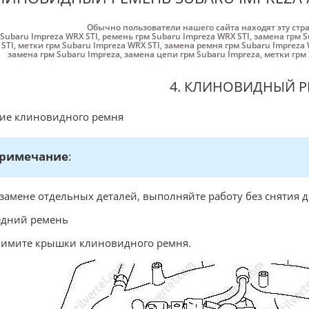
Обычно пользователи нашего сайта находят эту стр
 Subaru Impreza WRX STI
,
ремень грм Subaru Impreza WRX STI
,
замена грм S
STI
,
метки грм Subaru Impreza WRX STI
,
замена ремня грм Subaru Impreza 
замена грм Subaru Impreza
,
замена цепи грм Subaru Impreza
,
метки грм 
4. КЛИНОВИДНЫЙ 
ие клиновидного ремня
римечание
:
замене отдельных деталей, выполняйте работу без снятия д
едний ремень
нимите крышки клиновидного ремня.