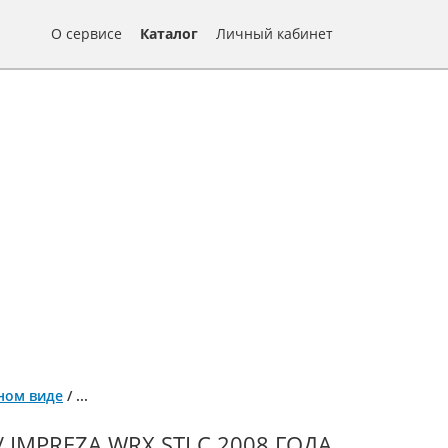
О сервисе
Каталог
Личный кабинет
нном виде
/
...
IMPREZA WRX STI С 2008 ГОДА