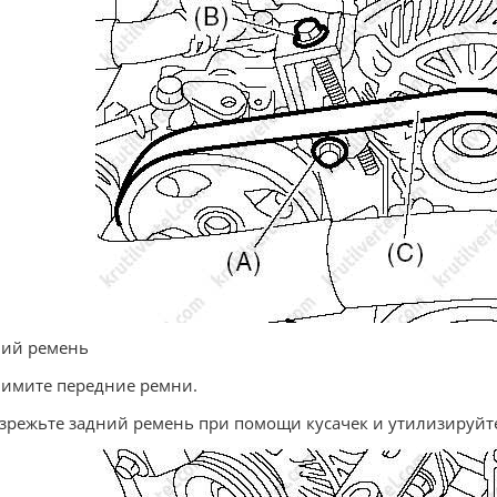
ний ремень
нимите передние ремни.
азрежьте задний ремень при помощи кусачек и утилизируйте