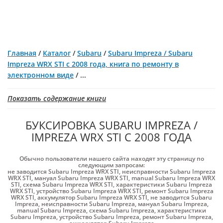
Главная
/
Каталог
/
Subaru
/
Subaru Impreza / Subaru
Impreza WRX STI с 2008 года, книга по ремонту в
электронном виде
/
...
Показать содержание книги
БУКСИРОВКА SUBARU IMPREZA /
IMPREZA WRX STI С 2008 ГОДА
Обычно пользователи нашего сайта находят эту страницу по
следующим запросам:
не заводится Subaru Impreza WRX STI
,
неисправности Subaru Impreza
WRX STI
,
мануал Subaru Impreza WRX STI
,
manual Subaru Impreza WRX
STI
,
схема Subaru Impreza WRX STI
,
характеристики Subaru Impreza
WRX STI
,
устройство Subaru Impreza WRX STI
,
ремонт Subaru Impreza
WRX STI
,
аккумулятор Subaru Impreza WRX STI
,
не заводится Subaru
Impreza
,
неисправности Subaru Impreza
,
мануал Subaru Impreza
,
manual Subaru Impreza
,
схема Subaru Impreza
,
характеристики
Subaru Impreza
,
устройство Subaru Impreza
,
ремонт Subaru Impreza
,