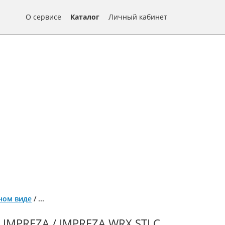
О сервисе
Каталог
Личный кабинет
нном виде
/
...
MPREZA / IMPREZA WRX STI С