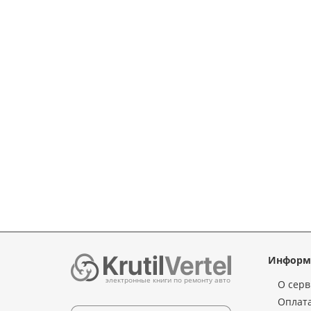
Информ
электронные книги по ремонту авто
О серв
Оплата