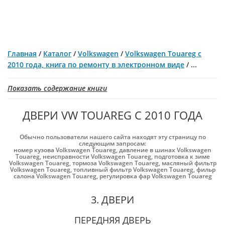
Главная
/
Каталог
/
Volkswagen
/
Volkswagen Touareg с
2010 года, книга по ремонту в электронном виде
/
...
Показать содержание книги
ДВЕРИ VW TOUAREG С 2010 ГОДА
Обычно пользователи нашего сайта находят эту страницу по
следующим запросам:
номер кузова Volkswagen Touareg
,
давление в шинах Volkswagen
Touareg
,
неисправности Volkswagen Touareg
,
подготовка к зиме
Volkswagen Touareg
,
тормоза Volkswagen Touareg
,
масляный фильтр
Volkswagen Touareg
,
топливный фильтр Volkswagen Touareg
,
фильр
салона Volkswagen Touareg
,
регулировка фар Volkswagen Touareg
3. ДВЕРИ
ПЕРЕДНЯЯ ДВЕРЬ