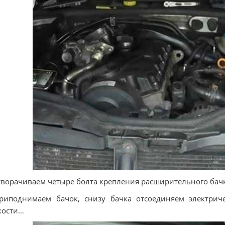
творачиваем четыре болта крепления расширительного бач
Приподнимаем бачок, снизу бачка отсоединяем электри
кости…