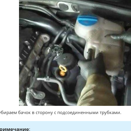
убираем бачок в сторону с подсоединенными трубками.
римечание
: