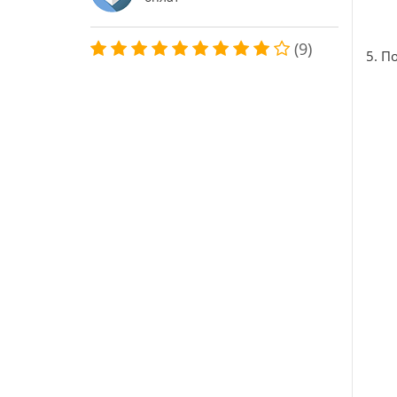
(9)
5. П