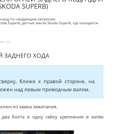
KODA SUPERB)
аницу по следующим запросам:
koda Superb
,
датчик масла Skoda Superb
,
где находится
2001_3U
Й ЗАДНЕГО ХОДА
сверху, ближе к правой стороне, на
ложен над левым приводным валом.
ключ из замка зажигания.
 два болта и одну гайку крепления и затем