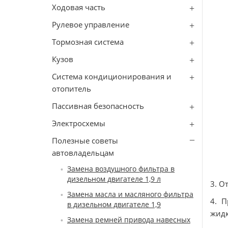
Ходовая часть
Рулевое управление
Тормозная система
Кузов
Система кондиционирования и
отопитель
Пассивная безопасность
Электросхемы
Полезные советы
автовладельцам
Замена воздушного фильтра в
дизельном двигателе 1,9 л
3. О
Замена масла и масляного фильтра
4. 
в дизельном двигателе 1,9
жид
Замена ремней привода навесных