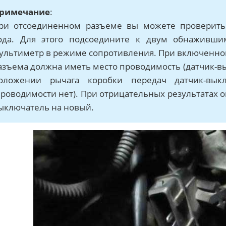
римечание
:
ри отсоединенном разъеме вы можете проверить 
ода. Для этого подсоедините к двум обнаживши
ультиметр в режиме сопротивления. При включенно
азъема должна иметь место проводимость (датчик-в
оложении рычага коробки передач датчик-вык
проводимости нет). При отрицательных результатах 
ыключатель на новый.