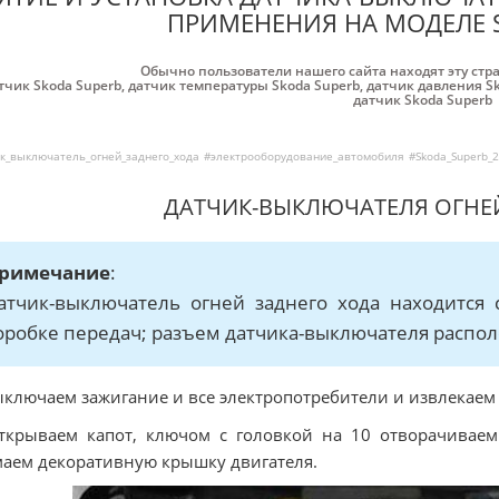
ПРИМЕНЕНИЯ НА МОДЕЛЕ S
Обычно пользователи нашего сайта находят эту стр
тчик Skoda Superb
,
датчик температуры Skoda Superb
,
датчик давления S
датчик Skoda Superb
к_выключатель_огней_заднего_хода
#электрооборудование_автомобиля
#Skoda_Superb_
ДАТЧИК-ВЫКЛЮЧАТЕЛЯ ОГНЕ
римечание
:
атчик-выключатель огней заднего хода находится 
оробке передач; разъем датчика-выключателя распо
ыключаем зажигание и все электропотребители и извлекаем 
ткрываем капот, ключом с головкой на 10 отворачиваем
аем декоративную крышку двигателя.