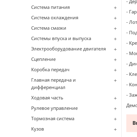
- Де
Система питания
- Га
Система охлаждения
- Ло
Система смазки
- По
Системы впуска и выпуска
- Кр
Электрооборудование двигателя
- Мо
Сцепление
- Ди
Коробка передач
- Кл
Главная передача и
- Ко
дифференциал
- За
Ходовая часть
Дем
Рулевое управление
Тормозная система
В
Кузов