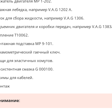
ржатель двигателя МР 1-202.
ражная лебедка, например V.A.G 1202 А.
ток для сбора жидкости, например V.A.G 1306.
дъемник двигателя и коробки передач, например V.A.G 1383
епление Т10062.
нтажная подставка МР 9-101.
намометрический гаечный ключ.
ещи для эластичных хомутов.
нсистентная смазка G 000100.
жимы для кабелей.
онтаж
нимание
: