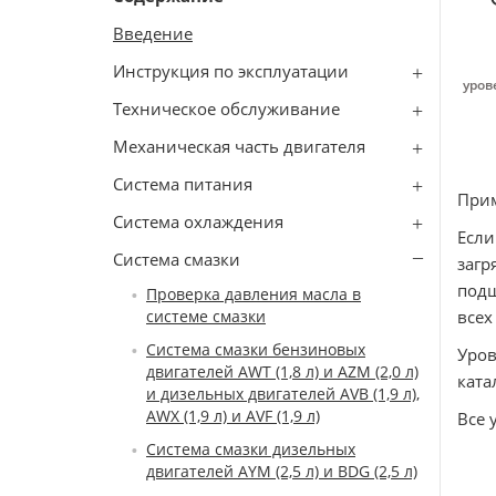
Введение
Инструкция по эксплуатации
уров
Техническое обслуживание
Механическая часть двигателя
Система питания
При
Система охлаждения
Если
Система смазки
загр
подш
Проверка давления масла в
системе смазки
всех
Система смазки бензиновых
Уров
двигателей AWT (1,8 л) и AZM (2,0 л)
ката
и дизельных двигателей AVB (1,9 л),
AWX (1,9 л) и AVF (1,9 л)
Все 
Система смазки дизельных
двигателей AYM (2,5 л) и BDG (2,5 л)