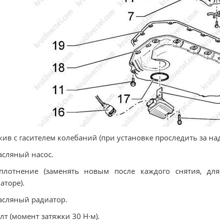
кив с гасителем колебаний (при установке проследить за н
асляный насос.
Уплотнение (заменять новым после каждого снятия, д
аторе).
асляный радиатор.
олт (момент затяжки 30 Н·м).