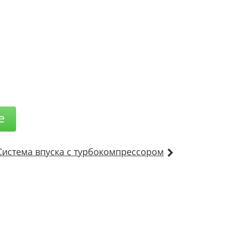
е
Система впуска с турбокомпрессором