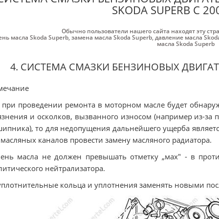
SKODA SUPERB С 20
Обычно пользователи нашего сайта находят эту стр
ень масла Skoda Superb
,
замена масла Skoda Superb
,
давление масла Skod
масла Skoda Superb
4. СИСТЕМА СМАЗКИ БЕНЗИНОВЫХ ДВИГАТЕЛЕ
мечание
 при проведении ремонта в моторном масле будет обнару
язнения и осколков, вызванного износом (например из-за
ипника), то для недопущения дальнейшего ущерба являет
 масляных каналов провести замену масляного радиатора.
ень масла не должен превышать отметку „мах" - в про
литического нейтрализатора.
уплотнительные кольца и уплотнения заменять новыми посл