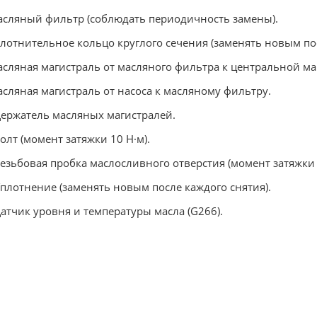
асляный фильтр (соблюдать периодичность замены).
плотнительное кольцо круглого сечения (заменять новым пос
асляная магистраль от масляного фильтра к центральной ма
асляная магистраль от насоса к масляному фильтру.
Держатель масляных магистралей.
Болт (момент затяжки 10 Н·м).
Резьбовая пробка маслосливного отверстия (момент затяжки 
Уплотнение (заменять новым после каждого снятия).
Датчик уровня и температуры масла (G266).