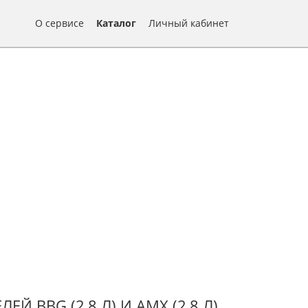
О сервисе
Каталог
Личный кабинет
 BBG (2,8 Л) И AMX (2,8 Л)