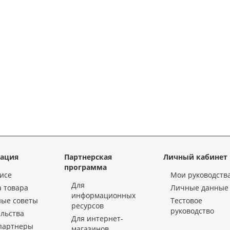
ация
Партнерская
Личный кабинет
программа
исе
Мои руководств
Для
 товара
Личные данные
информационных
ные советы
Тестовое
ресурсов
руководство
льства
Для интернет-
партнеры
магазинов