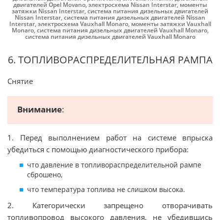
двигателей Opel Movano
,
электросхема Nissan Interstar
,
моменты
затяжки Nissan Interstar
,
система питания дизельных двигателей
Nissan Interstar
,
система питания дизельных двигателей Nissan
Interstar
,
электросхема Vauxhall Monaro
,
моменты затяжки Vauxhall
Monaro
,
система питания дизельных двигателей Vauxhall Monaro
,
система питания дизельных двигателей Vauxhall Monaro
6. ТОПЛИВОРАСПРЕДЕЛИТЕЛЬНАЯ РАМПА
Снятие
Внимание
:
1. Перед выполнением работ на системе впрыска
убедиться с помощью диагностического прибора:
что давление в топливораспределительной рампе
сброшено,
что температура топлива не слишком высока.
2. Категорически запрещено отворачивать
топливопровод высокого давления, не убедившись