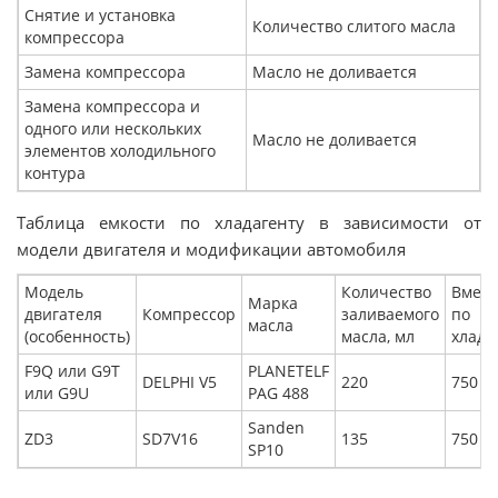
Снятие и установка
Количество слитого масла
компрессора
Замена компрессора
Масло не доливается
Замена компрессора и
одного или нескольких
Масло не доливается
элементов холодильного
контура
Таблица емкости по хладагенту в зависимости от
модели двигателя и модификации автомобиля
Модель
Количество
Вмест
Марка
двигателя
Компрессор
заливаемого
по
масла
(особенность)
масла, мл
хладаг
F9Q или G9T
PLANETELF
DELPHI V5
220
750 ± 
или G9U
PAG 488
Sanden
ZD3
SD7V16
135
750 ± 
SP10