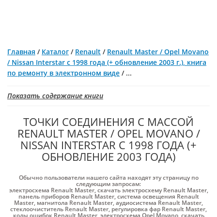
Главная
/
Каталог
/
Renault
/
Renault Master / Opel Movano
/ Nissan Interstar с 1998 года (+ обновление 2003 г.), книга
по ремонту в электронном виде
/
...
Показать содержание книги
ТОЧКИ СОЕДИНЕНИЯ С МАССОЙ
RENAULT MASTER / OPEL MOVANO /
NISSAN INTERSTAR С 1998 ГОДА (+
ОБНОВЛЕНИЕ 2003 ГОДА)
Обычно пользователи нашего сайта находят эту страницу по
следующим запросам:
электросхема Renault Master
,
скачать электросхему Renault Master
,
панель приборов Renault Master
,
система освещения Renault
Master
,
магнитола Renault Master
,
аудиосистема Renault Master
,
стеклоочиститель Renault Master
,
регулировка фар Renault Master
,
коды ошибок Renault Master
,
электросхема Opel Movano
,
скачать