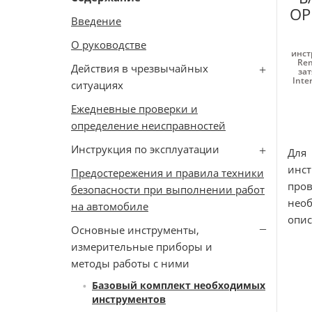
OP
Введение
О руководстве
инст
Ren
Действия в чрезвычайных
зат
Inte
ситуациях
Ежедневные проверки и
определение неисправностей
Инструкция по эксплуатации
Для
инст
Предостережения и правила техники
про
безопасности при выполнении работ
нео
на автомобиле
опис
Основные инструменты,
измерительные приборы и
методы работы с ними
Базовый комплект необходимых
инструментов