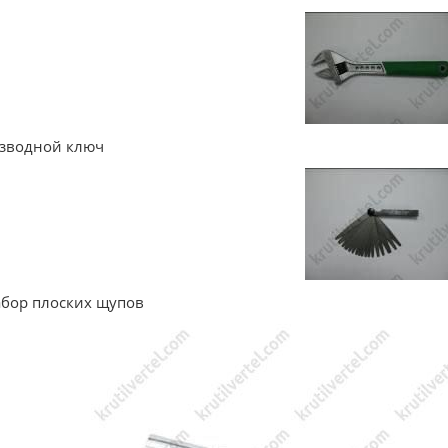
азводной ключ
абор плоских щупов