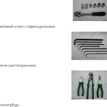
раповый ключ с переходниками
лючи-шестигранники
лоскогубцы