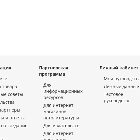
ация
Партнерская
Личный кабинет
программа
исе
Мои руководств
Для
 товара
Личные данные
информационных
ные советы
Тестовое
ресурсов
руководство
льства
Для интернет-
партнеры
магазинов
ы и ответы
автолитературы
 на создание
Для издательств
Для интернет-
кты
магазинов