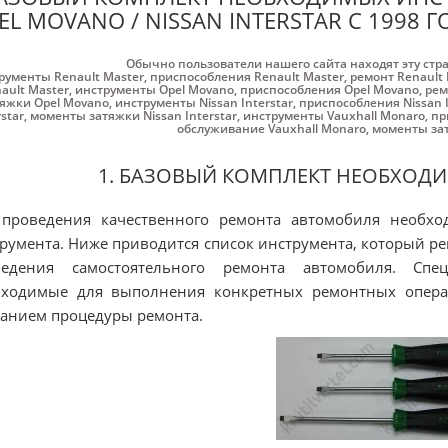
EL MOVANO / NISSAN INTERSTAR С 1998 Г
Обычно пользователи нашего сайта находят эту стр
рументы Renault Master
,
приспособления Renault Master
,
ремонт Renault 
ault Master
,
инструменты Opel Movano
,
приспособления Opel Movano
,
рем
яжки Opel Movano
,
инструменты Nissan Interstar
,
приспособления Nissan I
rstar
,
моменты затяжки Nissan Interstar
,
инструменты Vauxhall Monaro
,
пр
обслуживание Vauxhall Monaro
,
моменты зат
1. БАЗОВЫЙ КОМПЛЕКТ НЕОБХОД
 проведения качественного ремонта автомобиля необх
румента. Ниже приводится список инструмента, который р
ведения самостоятельного ремонта автомобиля. Спе
бходимые для выполнения конкретных ремонтных операц
анием процедуры ремонта.