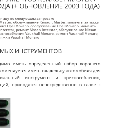
ОДА (+ ОБНОВЛЕНИЕ 2003 ГОДА)
аницу по следующим запросам:
Master
,
обслуживание Renault Master
,
моменты затяжки
онт Opel Movano
,
обслуживание Opel Movano
,
моменты
nterstar
,
ремонт Nissan Interstar
,
обслуживание Nissan
испособления Vauxhall Monaro
,
ремонт Vauxhall Monaro
,
яжки Vauxhall Monaro
ИМЫХ ИНСТРУМЕНТОВ
одимо иметь определенный набор хорошего
екомендуется иметь владельцу автомобиля для
циальный инструмент и приспособления,
ий, приводятся непосредственно в главе с