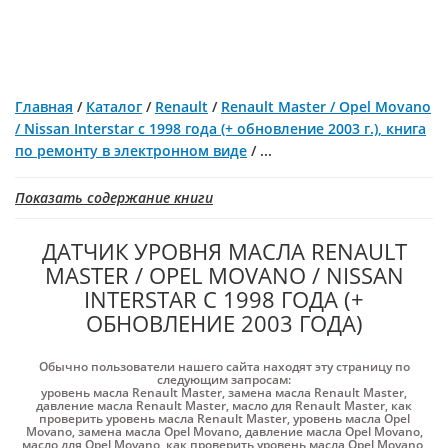
Главная
/
Каталог
/
Renault
/
Renault Master / Opel Movano
/ Nissan Interstar с 1998 года (+ обновление 2003 г.), книга
по ремонту в электронном виде
/
...
Показать содержание книги
ДАТЧИК УРОВНЯ МАСЛА RENAULT
MASTER / OPEL MOVANO / NISSAN
INTERSTAR С 1998 ГОДА (+
ОБНОВЛЕНИЕ 2003 ГОДА)
Обычно пользователи нашего сайта находят эту страницу по
следующим запросам:
уровень масла Renault Master
,
замена масла Renault Master
,
давление масла Renault Master
,
масло для Renault Master
,
как
проверить уровень масла Renault Master
,
уровень масла Opel
Movano
,
замена масла Opel Movano
,
давление масла Opel Movano
,
масло для Opel Movano
,
как проверить уровень масла Opel Movano
,