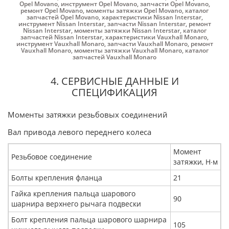
Opel Movano
,
инструмент Opel Movano
,
запчасти Opel Movano
,
ремонт Opel Movano
,
моменты затяжки Opel Movano
,
каталог
запчастей Opel Movano
,
характеристики Nissan Interstar
,
инструмент Nissan Interstar
,
запчасти Nissan Interstar
,
ремонт
Nissan Interstar
,
моменты затяжки Nissan Interstar
,
каталог
запчастей Nissan Interstar
,
характеристики Vauxhall Monaro
,
инструмент Vauxhall Monaro
,
запчасти Vauxhall Monaro
,
ремонт
Vauxhall Monaro
,
моменты затяжки Vauxhall Monaro
,
каталог
запчастей Vauxhall Monaro
4. СЕРВИСНЫЕ ДАННЫЕ И
СПЕЦИФИКАЦИЯ
Моменты затяжки резьбовых соединений
Вал привода левого переднего колеса
Момент
Резьбовое соединение
затяжки, Н∙м
Болты крепления фланца
21
Гайка крепления пальца шарового
90
шарнира верхнего рычага подвески
Болт крепления пальца шарового шарнира
105