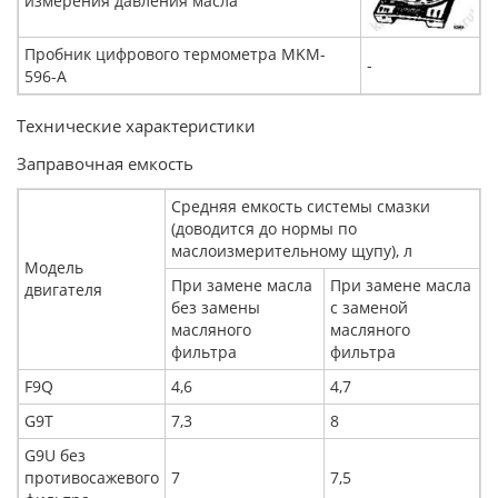
измерения давления масла
Пробник цифрового термометра MKM-
-
596-A
Технические характеристики
Заправочная емкость
Средняя емкость системы смазки
(доводится до нормы по
маслоизмерительному щупу), л
Модель
При замене масла
При замене масла
двигателя
без замены
с заменой
масляного
масляного
фильтра
фильтра
F9Q
4,6
4,7
G9T
7,3
8
G9U без
противосажевого
7
7,5