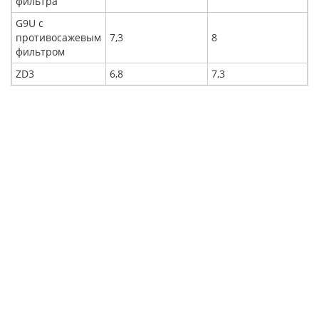
фильтра
G9U с
противосажевым
7,3
8
фильтром
ZD3
6,8
7,3