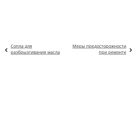
Сопла для
Меры предосторожности
разбрызгивания масла
при ремонте