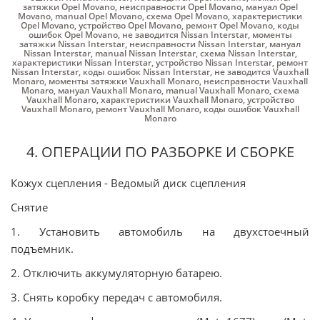
затяжки Opel Movano
,
неисправности Opel Movano
,
мануал Opel
Movano
,
manual Opel Movano
,
схема Opel Movano
,
характеристики
Opel Movano
,
устройство Opel Movano
,
ремонт Opel Movano
,
коды
ошибок Opel Movano
,
не заводится Nissan Interstar
,
моменты
затяжки Nissan Interstar
,
неисправности Nissan Interstar
,
мануал
Nissan Interstar
,
manual Nissan Interstar
,
схема Nissan Interstar
,
характеристики Nissan Interstar
,
устройство Nissan Interstar
,
ремонт
Nissan Interstar
,
коды ошибок Nissan Interstar
,
не заводится Vauxhall
Monaro
,
моменты затяжки Vauxhall Monaro
,
неисправности Vauxhall
Monaro
,
мануал Vauxhall Monaro
,
manual Vauxhall Monaro
,
схема
Vauxhall Monaro
,
характеристики Vauxhall Monaro
,
устройство
Vauxhall Monaro
,
ремонт Vauxhall Monaro
,
коды ошибок Vauxhall
Monaro
4. ОПЕРАЦИИ ПО РАЗБОРКЕ И СБОРКЕ
Кожух сцепления - Ведомый диск сцепления
Снятие
1. Установить автомобиль на двухстоечный
подъемник.
2. Отключить аккумуляторную батарею.
3. Снять коробку передач с автомобиля.