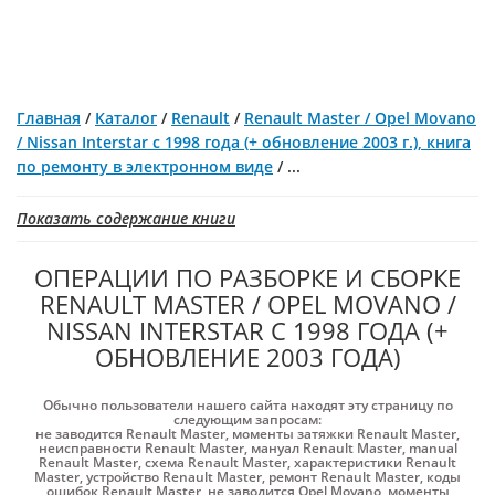
Главная
/
Каталог
/
Renault
/
Renault Master / Opel Movano
/ Nissan Interstar с 1998 года (+ обновление 2003 г.), книга
по ремонту в электронном виде
/
...
Показать содержание книги
ОПЕРАЦИИ ПО РАЗБОРКЕ И СБОРКЕ
RENAULT MASTER / OPEL MOVANO /
NISSAN INTERSTAR С 1998 ГОДА (+
ОБНОВЛЕНИЕ 2003 ГОДА)
Обычно пользователи нашего сайта находят эту страницу по
следующим запросам:
не заводится Renault Master
,
моменты затяжки Renault Master
,
неисправности Renault Master
,
мануал Renault Master
,
manual
Renault Master
,
схема Renault Master
,
характеристики Renault
Master
,
устройство Renault Master
,
ремонт Renault Master
,
коды
ошибок Renault Master
,
не заводится Opel Movano
,
моменты