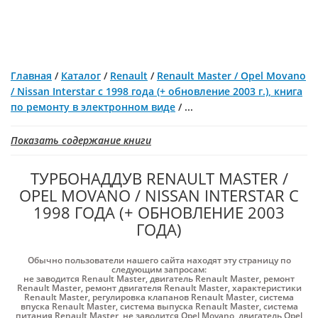
Главная
/
Каталог
/
Renault
/
Renault Master / Opel Movano
/ Nissan Interstar с 1998 года (+ обновление 2003 г.), книга
по ремонту в электронном виде
/
...
Показать содержание книги
ТУРБОНАДДУВ RENAULT MASTER /
OPEL MOVANO / NISSAN INTERSTAR С
1998 ГОДА (+ ОБНОВЛЕНИЕ 2003
ГОДА)
Обычно пользователи нашего сайта находят эту страницу по
следующим запросам:
не заводится Renault Master
,
двигатель Renault Master
,
ремонт
Renault Master
,
ремонт двигателя Renault Master
,
характеристики
Renault Master
,
регулировка клапанов Renault Master
,
система
впуска Renault Master
,
система выпуска Renault Master
,
система
питания Renault Master
,
не заводится Opel Movano
,
двигатель Opel