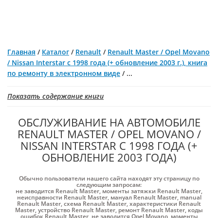
Главная
/
Каталог
/
Renault
/
Renault Master / Opel Movano
/ Nissan Interstar с 1998 года (+ обновление 2003 г.), книга
по ремонту в электронном виде
/
...
Показать содержание книги
ОБСЛУЖИВАНИЕ НА АВТОМОБИЛЕ
RENAULT MASTER / OPEL MOVANO /
NISSAN INTERSTAR С 1998 ГОДА (+
ОБНОВЛЕНИЕ 2003 ГОДА)
Обычно пользователи нашего сайта находят эту страницу по
следующим запросам:
не заводится Renault Master
,
моменты затяжки Renault Master
,
неисправности Renault Master
,
мануал Renault Master
,
manual
Renault Master
,
схема Renault Master
,
характеристики Renault
Master
,
устройство Renault Master
,
ремонт Renault Master
,
коды
ошибок Renault Master
,
не заводится Opel Movano
,
моменты