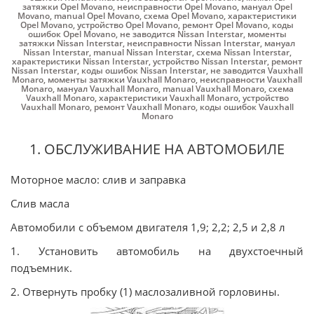
затяжки Opel Movano
,
неисправности Opel Movano
,
мануал Opel
Movano
,
manual Opel Movano
,
схема Opel Movano
,
характеристики
Opel Movano
,
устройство Opel Movano
,
ремонт Opel Movano
,
коды
ошибок Opel Movano
,
не заводится Nissan Interstar
,
моменты
затяжки Nissan Interstar
,
неисправности Nissan Interstar
,
мануал
Nissan Interstar
,
manual Nissan Interstar
,
схема Nissan Interstar
,
характеристики Nissan Interstar
,
устройство Nissan Interstar
,
ремонт
Nissan Interstar
,
коды ошибок Nissan Interstar
,
не заводится Vauxhall
Monaro
,
моменты затяжки Vauxhall Monaro
,
неисправности Vauxhall
Monaro
,
мануал Vauxhall Monaro
,
manual Vauxhall Monaro
,
схема
Vauxhall Monaro
,
характеристики Vauxhall Monaro
,
устройство
Vauxhall Monaro
,
ремонт Vauxhall Monaro
,
коды ошибок Vauxhall
Monaro
1. ОБСЛУЖИВАНИЕ НА АВТОМОБИЛЕ
Моторное масло: слив и заправка
Слив масла
Автомобили с объемом двигателя 1,9; 2,2; 2,5 и 2,8 л
1. Установить автомобиль на двухстоечный
подъемник.
2. Отвернуть пробку (1) маслозаливной горловины.