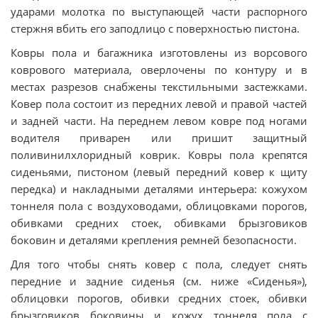
ударами молотка по выступающей части распорного
стержня вбить его заподлицо с поверхностью пистона.
Ковры пола и багажника изготовлены из ворсового
коврового материала, оверлочены по контуру и в
местах разрезов снабжены текстильными застежками.
Ковер пола состоит из передних левой и правой частей
и задней части. На переднем левом ковре под ногами
водителя приварен или пришит защитный
поливинилхлоридный коврик. Ковры пола крепятся
сиденьями, пистоном (левый передний ковер к щиту
передка) и накладными деталями интерьера: кожухом
тоннеля пола с воздуховодами, облицовками порогов,
обивками средних стоек, обивками брызговиков
боковин и деталями крепления ремней безопасности.
Для того чтобы снять ковер с пола, следует снять
передние и задние сиденья (см. ниже «Сиденья»),
облицовки порогов, обивки средних стоек, обивки
брызговиков боковины и кожух тоннеля пола с