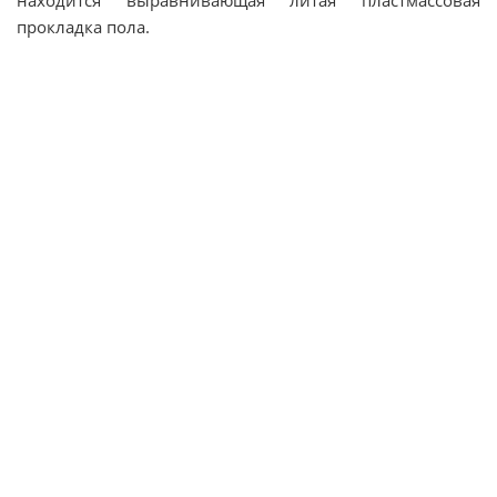
находится выравнивающая литая пластмассовая
прокладка пола.